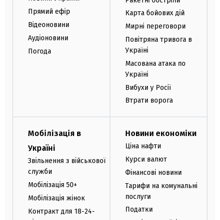
Ракетні обстріли
Прямий ефір
Карта бойових дій
Відеоновини
Мирні переговори
Аудіоновини
Повітряна тривога в
Україні
Погода
Масована атака по
Україні
Вибухи у Росії
Втрати ворога
Мобілізація в
Новини економіки
Ціна нафти
Україні
Курси валют
Звільнення з військової
служби
Фінансові новини
Мобілізація 50+
Тарифи на комунальні
послуги
Мобілізація жінок
Податки
Контракт для 18-24-