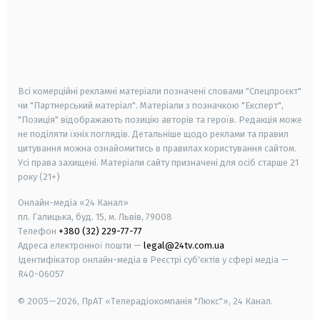
android
apple
smart tv
samsung smart tv
Всі комерційні рекламні матеріали позначені словами "Спецпроєкт"
чи "Партнерський матеріал". Матеріали з позначкою "Експерт",
"Позиція" відображають позицію авторів та героїв. Редакція може
не поділяти їхніх поглядів. Детальніше щодо реклами та правил
цитування можна ознайомитись в правилах користування сайтом.
Усі права захищені.
Матеріали сайту призначені для осіб старше
21
року (21+)
Онлайн-медіа «24 Канал»
пл. Галицька, буд. 15, м. Львів, 79008
Телефон
+380 (32) 229-77-77
Адреса електронної пошти —
legal@24tv.com.ua
Ідентифікатор онлайн-медіа в Реєстрі суб'єктів у сфері медіа —
R40-06057
© 2005—2026,
ПрАТ «Телерадіокомпанія "Люкс"», 24 Канал.