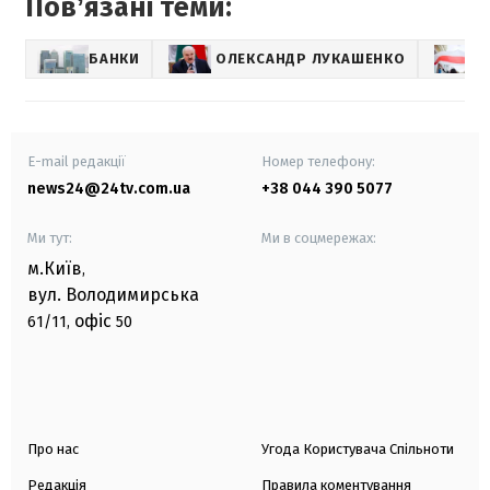
Повʼязані теми:
БАНКИ
ОЛЕКСАНДР ЛУКАШЕНКО
E-mail редакції
Номер телефону:
news24@24tv.com.ua
+38 044 390 5077
Ми тут:
Ми в соцмережах:
м.Київ
,
вул. Володимирська
офіс
61/11,
50
Про нас
Угода Користувача Спільноти
Редакція
Правила коментування