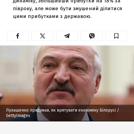
динаміку, збільшивши прибутки на 18% за
півроку, але може бути змушений ділитися
цими прибутками з державою.
Лукашенко придумав, як врятувати економіку Білорусі
/
GettyImages