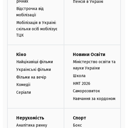
річних
Пенсія в Україні
Відстрочка від
мобілізації
Мобілізація в Україні:
скільки осіб мобілізує
ТЦК
Кіно
Новини Освіти
Найцікавіші фільми
Міністерство освіти та
науки України
Українські фільми
Школа
Фільми на вечір
НМТ 2026
Комедії
Саморозвиток
Серіали
Навчання за кордоном
Нерухомість
Спорт
Аналітика ринку
Бокс