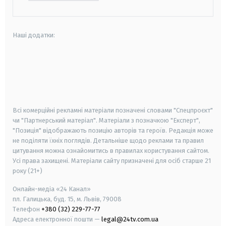
Наші додатки:
android
apple
smart tv
samsung smart tv
Всі комерційні рекламні матеріали позначені словами "Спецпроєкт"
чи "Партнерський матеріал". Матеріали з позначкою "Експерт",
"Позиція" відображають позицію авторів та героїв. Редакція може
не поділяти їхніх поглядів. Детальніше щодо реклами та правил
цитування можна ознайомитись в правилах користування сайтом.
Усі права захищені.
Матеріали сайту призначені для осіб старше
21
року (21+)
Онлайн-медіа «24 Канал»
пл. Галицька, буд. 15, м. Львів, 79008
Телефон
+380 (32) 229-77-77
Адреса електронної пошти —
legal@24tv.com.ua