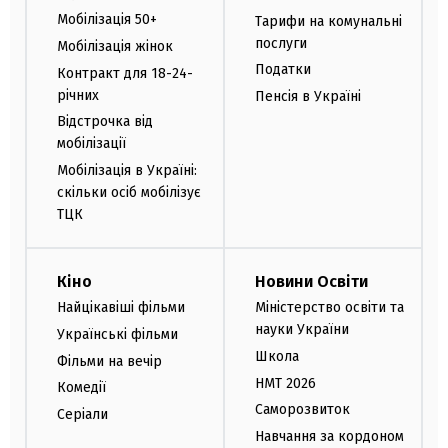
Мобілізація 50+
Тарифи на комунальні
послуги
Мобілізація жінок
Податки
Контракт для 18-24-
річних
Пенсія в Україні
Відстрочка від
мобілізації
Мобілізація в Україні:
скільки осіб мобілізує
ТЦК
Кіно
Новини Освіти
Найцікавіші фільми
Міністерство освіти та
науки України
Українські фільми
Школа
Фільми на вечір
НМТ 2026
Комедії
Саморозвиток
Серіали
Навчання за кордоном