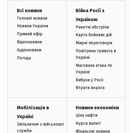
Всі новини
Війна Росії з
Головні новини
Україною
Новини України
Ракетні обстріли
Прямий ефір
Карта бойових дій
Відеоновини
Мирні переговори
Аудіоновини
Повітряна тривога в
Україні
Погода
Масована атака по
Україні
Вибухи у Росії
Втрати ворога
Мобілізація в
Новини економіки
Ціна нафти
Україні
Курси валют
Звільнення з військової
служби
Фінансові новини