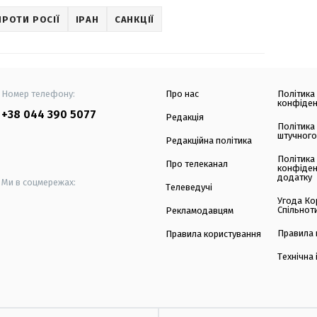
ПРОТИ РОСІЇ
ІРАН
САНКЦІЇ
Номер телефону:
Про нас
Політика
конфіден
+38 044 390 5077
Редакція
Політика
штучного
Редакційна політика
Політика
Про телеканал
конфіден
додатку
Ми в соцмережах:
Телеведучі
Угода Ко
Спільнот
Рекламодавцям
Правила 
Правила користування
Технічна