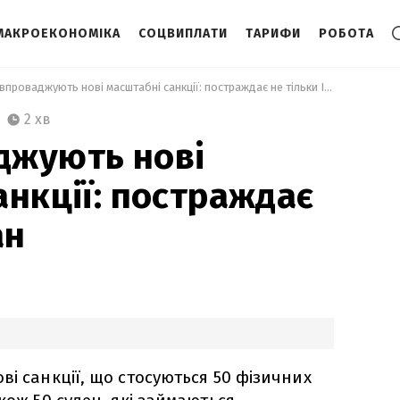
МАКРОЕКОНОМІКА
СОЦВИПЛАТИ
ТАРИФИ
РОБОТА
 США впроваджують нові масштабні санкції: постраждає не тільки Іран 
2 хв
джують нові
анкції: постраждає
ан
ві санкції, що стосуються 50 фізичних