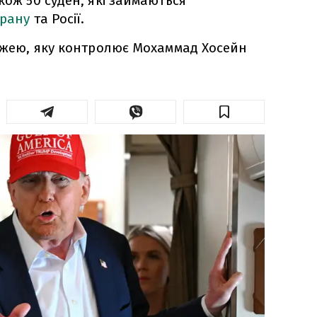
кож 50 суден, які займаються
Ірану
та Росії.
режею, яку контролює Мохаммад Хосейн