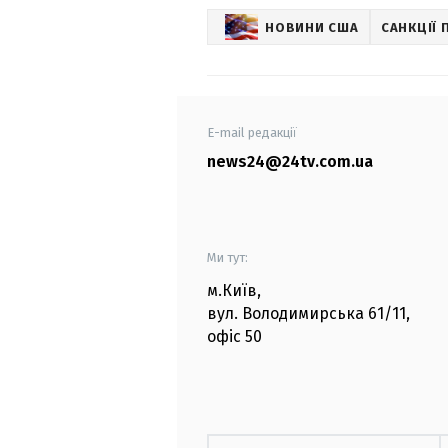
НОВИНИ США
САНКЦІЇ 
E-mail редакції
news24@24tv.com.ua
Ми тут:
м.Київ
,
вул. Володимирська
61/11,
офіс
50