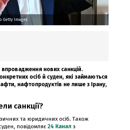
о Getty Images
 впровадження нових санкцій.
нкретних осіб й суден, які займаються
афти, нафтопродуктів не лише з Ірану,
ели санкції?
фізичних та юридичних осіб. Також
суден, повідомляє
24 Канал
з