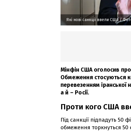
Які нові санкції ввели США
/ Фот
Мінфін США оголосив про
Обмеження стосуються ко
перевезенням іранської н
а й – Росії.
Проти кого США вв
Під санкції підпадуть 50 
обмеження торкнуться 50 