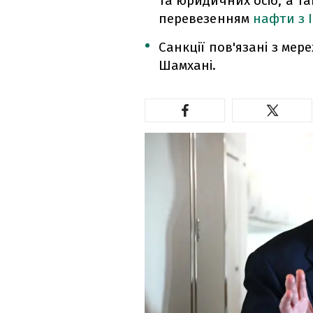
та юридичних осіб, а та
перевезенням
нафти з 
Санкції пов'язані з ме
Шамхані.