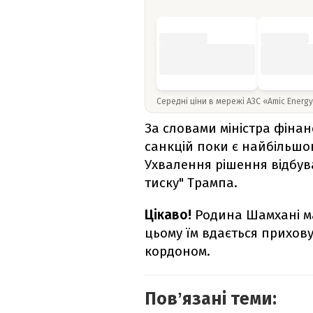
Середні ціни в мережі АЗС «Amic Energ
За словами міністра фінан
санкцій поки є найбільшою
Ухвалення рішення відбув
тиску" Трампа.
Цікаво!
Родина Шамхані ма
цьому їм вдається прихову
кордоном.
Повʼязані теми: