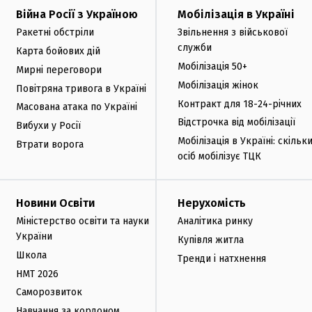
Війна Росії з Україною
Мобілізація в Україні
Ракетні обстріли
Звільнення з військової
служби
Карта бойових дій
Мобілізація 50+
Мирні переговори
Мобілізація жінок
Повітряна тривога в Україні
Контракт для 18-24-річних
Масована атака по Україні
Відстрочка від мобілізації
Вибухи у Росії
Мобілізація в Україні: скільк
Втрати ворога
осіб мобілізує ТЦК
Новини Освіти
Нерухомість
Міністерство освіти та науки
Аналітика ринку
України
Купівля житла
Школа
Тренди і натхнення
НМТ 2026
Саморозвиток
Навчання за кордоном