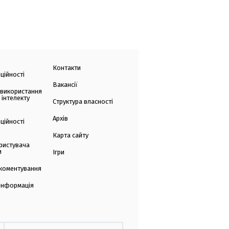
Контакти
ційності
Вакансії
 використання
 інтелекту
Структура власності
Архів
ційності
Карта сайту
ристувача
и
Ігри
коментування
 інформація