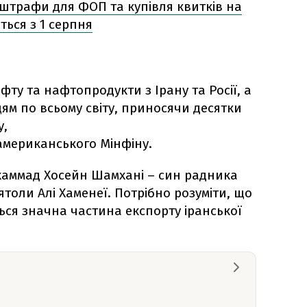
 штрафи для ФОП та купівля квитків на
ться з 1 серпня
ту та нафтопродукти з Ірану та Росії, а
ям по всьому світу, приносячи десятки
у,
 американського Мінфіну.
аммад Хосейн Шамхані – син радника
ятоли Алі Хаменеї. Потрібно розуміти, що
ься значна частина експорту іранської