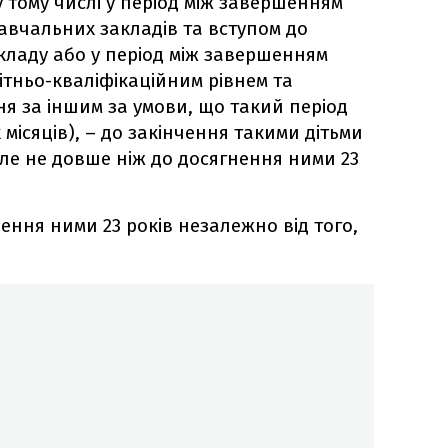
 тому числі у період між завершенням
авчальних закладів та вступом до
кладу або у період між завершенням
ітньо-кваліфікаційним рівнем та
 за іншим за умови, що такий період
місяців), – до закінчення такими дітьми
ле не довше ніж до досягнення ними 23
нення ними 23 років незалежно від того,