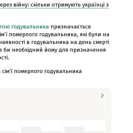
через війну: скільки отримують українці з
ратою годувальника
призначається
м’ї померлого годувальника, які були на
наявності в годувальника на день смерті
ув би необхідний йому для призначення
сті.
 сім’ї померлого годувальника