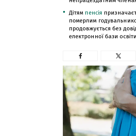
непрацездатним членам 
Дітям
пенсія
призначаєт
померлим годувальником
продовжується без довід
електронної бази освіти