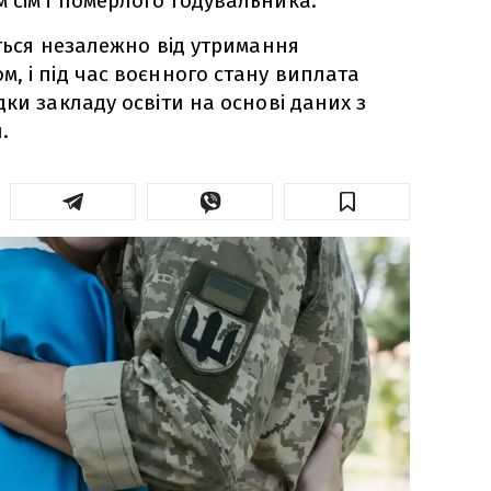
сім'ї померлого годувальника.
ься незалежно від утримання
, і під час воєнного стану виплата
ки закладу освіти на основі даних з
.