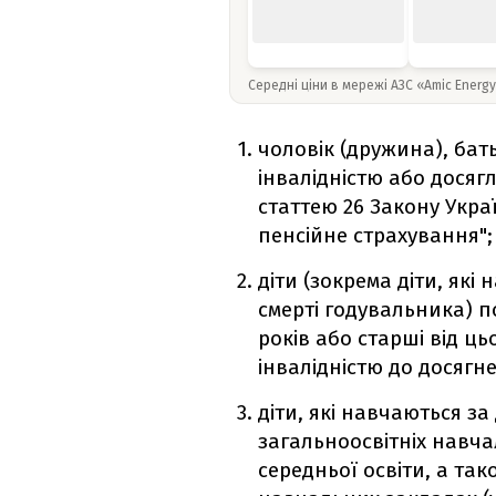
Середні ціни в мережі АЗС «Amic Energ
чоловік (дружина), бат
інвалідністю або досяг
статтею 26 Закону Укр
пенсійне страхування";
діти (зокрема діти, які
смерті годувальника) п
років або старші від ць
інвалідністю до досягне
діти, які навчаються 
загальноосвітніх навча
середньої освіти, а та