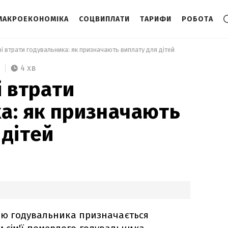
МАКРОЕКОНОМІКА
СОЦВИПЛАТИ
ТАРИФИ
РОБОТА
азі втрати годувальника: як призначають виплату для дітей 
4 хв
і втрати
а: як призначають
 дітей
атою годувальника призначається