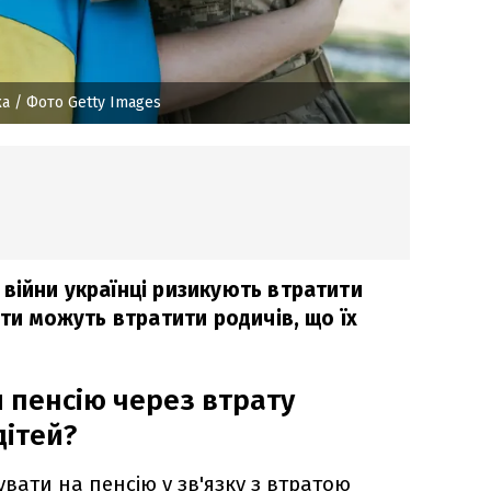
ка
/ Фото Getty Images
війни українці ризикують втратити
іти можуть втратити родичів, що їх
 пенсію через втрату
дітей?
вати на пенсію у зв'язку з втратою