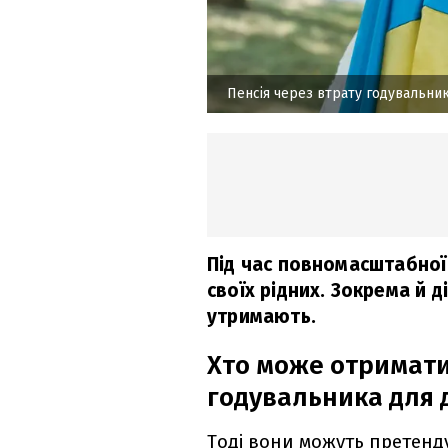
Пенсія через втрату годувальни
Під час повномасштабної 
своїх рідних. Зокрема й д
утримають.
Хто може отримати
годувальника для 
Тоді вони можуть претенду