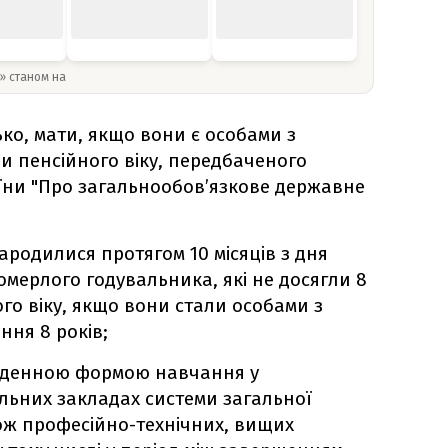
y» станом на
ько, мати, якщо вони є особами з
ли пенсійного віку, передбаченого
аїни "Про загальнообов’язкове державне
 народилися протягом 10 місяців з дня
омерлого годувальника, які не досягли 8
ого віку, якщо вони стали особами з
ння 8 років;
за денною формою навчання у
льних закладах системи загальної
кож професійно-технічних, вищих