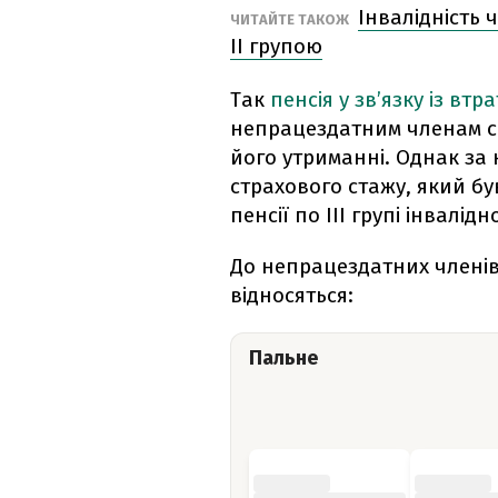
Інвалідність 
ЧИТАЙТЕ ТАКОЖ
ІІ групою
Так
пенсія у зв’язку із вт
непрацездатним членам сі
його утриманні. Однак за 
страхового стажу, який б
пенсії по III групі інвалідно
До непрацездатних членів
відносяться:
Пальне