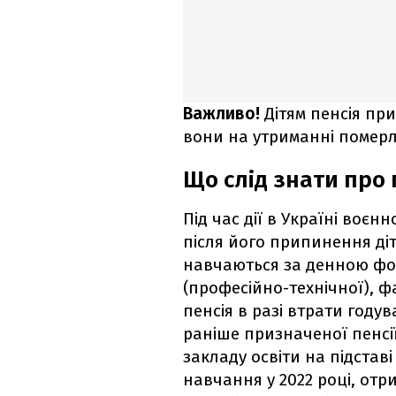
Важливо!
Дітям пенсія пр
вони на утриманні померл
Що слід знати про 
Під час дії в Україні воєн
після його припинення дітям
навчаються за денною фо
(професійно-технічної), ф
пенсія в разі втрати году
раніше призначеної пенсі
закладу освіти на підста
навчання у 2022 році, от