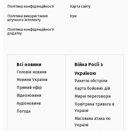
Політика конфіденційності
Карта сайту
Політика використання
Ігри
штучного інтелекту
Політика конфіденційності
додатку
Всі новини
Війна Росії з
Головні новини
Україною
Новини України
Ракетні обстріли
Прямий ефір
Карта бойових дій
Відеоновини
Мирні переговори
Аудіоновини
Повітряна тривога в
Україні
Погода
Масована атака по
Україні