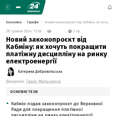
Економіка
Тарифи
 Новий законопроєкт від Кабміну: як хочуть покращити платіжну дисципліну на ринку електроенергії 
2 хв
28 травня 2024,
13:36
Новий законопроєкт від
Кабміну: як хочуть покращити
платіжну дисципліну на ринку
електроенергії
Катерина Добровольська
Джерело:
Тарас Мельничук
ОСНОВНІ ТЕЗИ
Кабмін подав законопроєкт до Верховної
Ради для покращення платіжної
дисципліни на ринку електроенергії.