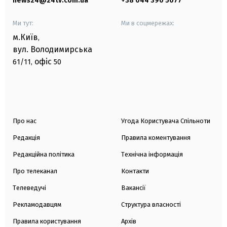
news24@24tv.com.ua
+38 044 390 5077
Ми тут:
Ми в соцмережах:
м.Київ
,
вул. Володимирська
офіс
61/11,
50
Про нас
Угода Користувача Спільноти
Редакція
Правила коментування
Редакційна політика
Технічна інформація
Про телеканал
Контакти
Телеведучі
Вакансії
Рекламодавцям
Структура власності
Правила користування
Архів