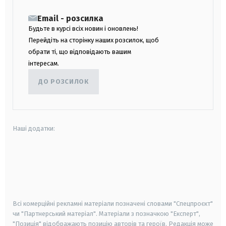
Email - розсилка
Будьте в курсі всіх новин і оновлень!
Перейдіть на сторінку наших розсилок, щоб
обрати ті, що відповідають вашим
інтересам.
ДО РОЗСИЛОК
Наші додатки:
android
apple
smart tv
samsung smart tv
Всі комерційні рекламні матеріали позначені словами "Спецпроєкт"
чи "Партнерський матеріал". Матеріали з позначкою "Експерт",
"Позиція" відображають позицію авторів та героїв. Редакція може