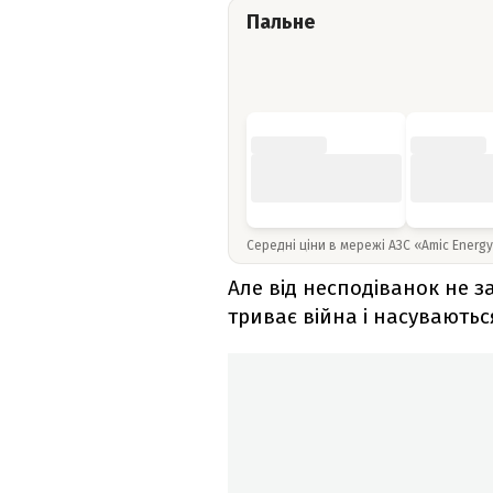
Пальне
Середні ціни в мережі АЗС «Amic Energ
Але від несподіванок не за
триває війна і насуваютьс