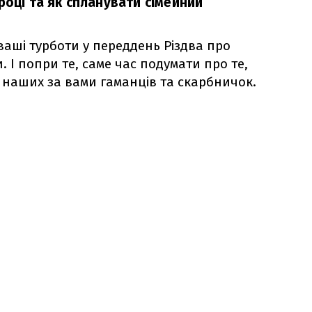
році та як спланувати сімейний
 ваші турботи у переддень Різдва про
. І попри те, саме час подумати про те,
я наших за вами гаманців та скарбничок.