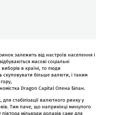
ринок залежить від настроїв населення і
 відбуваються масові соціальні
виборів в країні, то люди
ь скуповувати більше валюти, і таким
гору,
омістка Dragon Capital Олена Білан.
, для стабілізації валютного ринку у
вів. Тим паче, що наприкінці минулого
 півтора мільярди доларів саме для