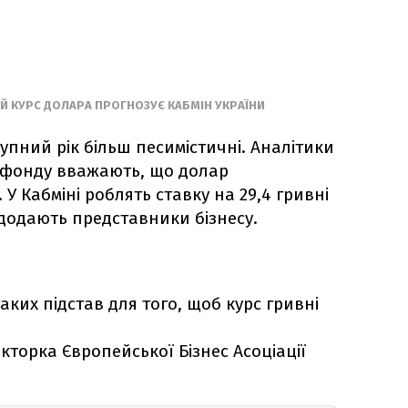
Й КУРС ДОЛАРА ПРОГНОЗУЄ КАБМІН УКРАЇНИ
упний рік більш песимістичні. Аналітики
фонду вважають, що долар
У Кабміні роблять ставку на 29,4 гривні
– додають представники бізнесу.
ких підстав для того, щоб курс гривні
торка Європейської Бізнес Асоціації