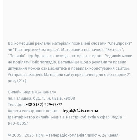
android
apple
smart tv
samsung smart tv
Всі комерційні рекламні матеріали позначені словами "Спецпроєкт"
чи "Партнерський матеріал". Матеріали з позначкою "Експерт",
"Позиція" відображають позицію авторів та героїв. Редакція може
не поділяти їхніх поглядів. Детальніше щодо реклами та правил
цитування можна ознайомитись в правилах користування сайтом.
Усі права захищені.
Матеріали сайту призначені для осіб старше
21
року (21+)
Онлайн-медіа «24 Канал»
пл. Галицька, буд. 15, м. Львів, 79008
Телефон
+380 (32) 229-77-77
Адреса електронної пошти —
legal@24tv.com.ua
Ідентифікатор онлайн-медіа в Реєстрі суб'єктів у сфері медіа —
R40-06057
© 2005—2026,
ПрАТ «Телерадіокомпанія "Люкс"», 24 Канал.