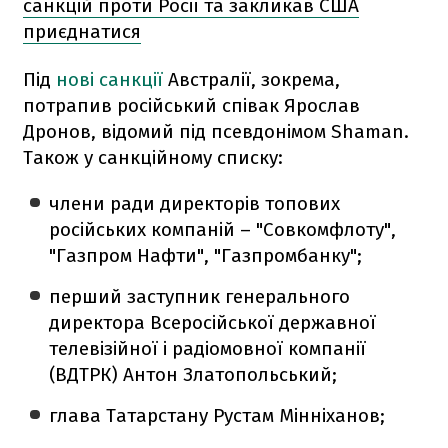
санкцій проти Росії та закликав США
приєднатися
Під
нові санкції
Австралії, зокрема,
потрапив російський співак Ярослав
Дронов, відомий під псевдонімом Shaman.
Також у санкційному списку:
члени ради директорів топових
російських компаній – "Совкомфлоту",
"Газпром Нафти", "Газпромбанку";
перший заступник генерального
директора Всеросійської державної
телевізійної і радіомовної компанії
(ВДТРК) Антон Златопольський;
глава Татарстану Рустам Мінніханов;