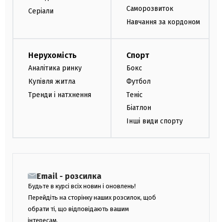
Саморозвиток
Серіали
Навчання за кордоном
Нерухомість
Спорт
Аналітика ринку
Бокс
Купівля житла
Футбол
Тренди і натхнення
Теніс
Біатлон
Інші види спорту
Email - розсилка
Будьте в курсі всіх новин і оновлень!
Перейдіть на сторінку наших розсилок, щоб
обрати ті, що відповідають вашим
інтересам.