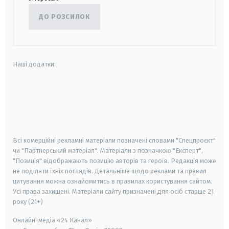
ДО РОЗСИЛОК
Наші додатки:
android
apple
smart tv
samsung smart tv
Всі комерційні рекламні матеріали позначені словами "Спецпроєкт"
чи "Партнерський матеріал". Матеріали з позначкою "Експерт",
"Позиція" відображають позицію авторів та героїв. Редакція може
не поділяти їхніх поглядів. Детальніше щодо реклами та правил
цитування можна ознайомитись в правилах користування сайтом.
Усі права захищені.
Матеріали сайту призначені для осіб старше
21
року (21+)
Онлайн-медіа «24 Канал»