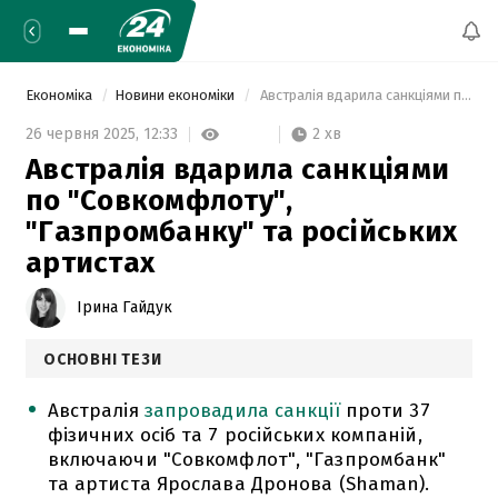
Економіка
Новини економіки
 Австралія вдарила санкціями по "Совкомфлоту", "Газпромбанку" та російських артистах 
2 хв
26 червня 2025,
12:33
Австралія вдарила санкціями
по "Совкомфлоту",
"Газпромбанку" та російських
артистах
Ірина Гайдук
ОСНОВНІ ТЕЗИ
Австралія
запровадила санкції
проти 37
фізичних осіб та 7 російських компаній,
включаючи "Совкомфлот", "Газпромбанк"
та артиста Ярослава Дронова (Shaman).