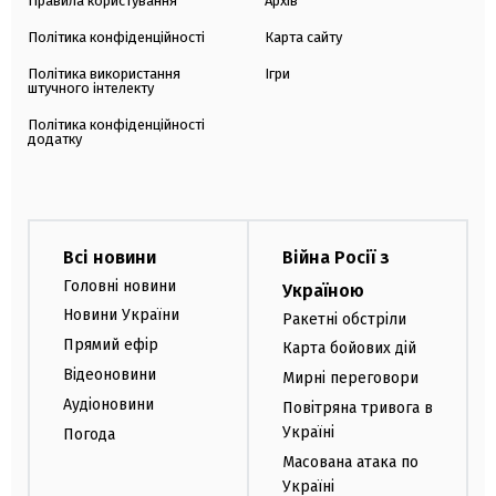
Правила користування
Архів
Політика конфіденційності
Карта сайту
Політика використання
Ігри
штучного інтелекту
Політика конфіденційності
додатку
Всі новини
Війна Росії з
Головні новини
Україною
Новини України
Ракетні обстріли
Прямий ефір
Карта бойових дій
Відеоновини
Мирні переговори
Аудіоновини
Повітряна тривога в
Україні
Погода
Масована атака по
Україні