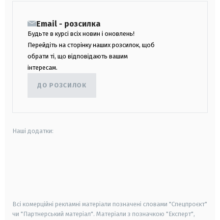
Email - розсилка
Будьте в курсі всіх новин і оновлень!
Перейдіть на сторінку наших розсилок, щоб
обрати ті, що відповідають вашим
інтересам.
ДО РОЗСИЛОК
Наші додатки:
android
apple
smart tv
samsung smart tv
Всі комерційні рекламні матеріали позначені словами "Спецпроєкт"
чи "Партнерський матеріал". Матеріали з позначкою "Експерт",