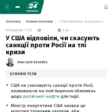
Економіка
Новини економіки
 У США відповіли, чи скасують санкції проти Росії на тлі кризи 
3 хв
8 березня,
17:51
У США відповіли, чи скасують
санкції проти Росії на тлі
кризи
Анастасія Безейко
ОСНОВНІ ТЕЗИ
США не скасовують санкції проти Росії,
незважаючи на пом'якшення обмежень
щодо
російської нафти
для Індії.
Міністр енергетики США назвав це
короткостроковим заходом, аби