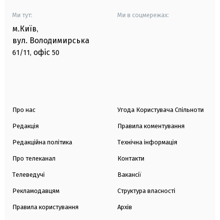
Ми тут:
Ми в соцмережах:
м.Київ
,
вул. Володимирська
офіс
61/11,
50
Про нас
Угода Користувача Спільноти
Редакція
Правила коментування
Редакційна політика
Технічна інформація
Про телеканал
Контакти
Телеведучі
Вакансії
Рекламодавцям
Структура власності
Правила користування
Архів