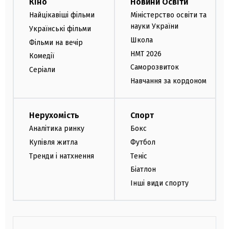
Кіно
Новини Освіти
Найцікавіші фільми
Міністерство освіти та
науки України
Українські фільми
Школа
Фільми на вечір
НМТ 2026
Комедії
Саморозвиток
Серіали
Навчання за кордоном
Нерухомість
Спорт
Аналітика ринку
Бокс
Купівля житла
Футбол
Тренди і натхнення
Теніс
Біатлон
Інші види спорту