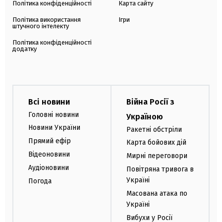
Політика конфіденційності
Карта сайту
Політика використання
Ігри
штучного інтелекту
Політика конфіденційності
додатку
Всі новини
Війна Росії з
Головні новини
Україною
Новини України
Ракетні обстріли
Прямий ефір
Карта бойових дій
Відеоновини
Мирні переговори
Аудіоновини
Повітряна тривога в
Україні
Погода
Масована атака по
Україні
Вибухи у Росії