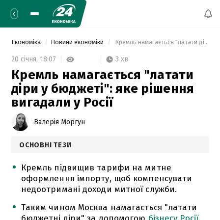
Економіка
Новини економіки
 Кремль намагається "латати діри у бюджеті": яке рішення вигадали у Росії 
3 хв
20 січня,
18:07
Кремль намагається "латати
діри у бюджеті": яке рішення
вигадали у Росії
Валерія Моргун
ОСНОВНІ ТЕЗИ
Кремль підвищив тарифи на митне
оформлення імпорту, щоб компенсувати
недоотримані доходи митної служби.
Таким чином Москва намагається "латати
бюджетні діри" за допомогою
бізнесу Росії
.