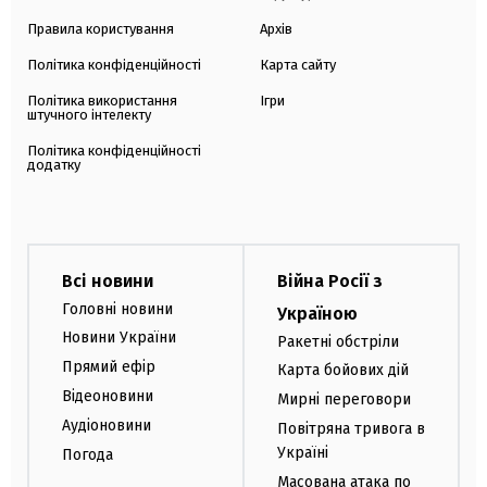
Правила користування
Архів
Політика конфіденційності
Карта сайту
Політика використання
Ігри
штучного інтелекту
Політика конфіденційності
додатку
Всі новини
Війна Росії з
Головні новини
Україною
Новини України
Ракетні обстріли
Прямий ефір
Карта бойових дій
Відеоновини
Мирні переговори
Аудіоновини
Повітряна тривога в
Україні
Погода
Масована атака по