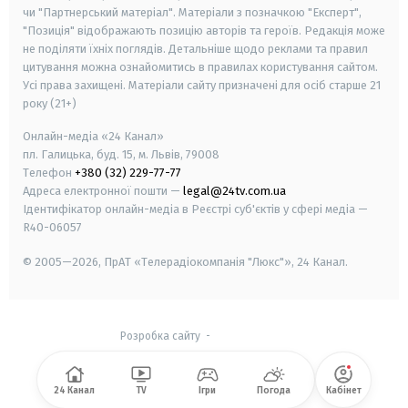
чи "Партнерський матеріал". Матеріали з позначкою "Експерт",
"Позиція" відображають позицію авторів та героїв. Редакція може
не поділяти їхніх поглядів. Детальніше щодо реклами та правил
цитування можна ознайомитись в правилах користування сайтом.
Усі права захищені.
Матеріали сайту призначені для осіб старше
21
року (21+)
Онлайн-медіа «24 Канал»
пл. Галицька, буд. 15, м. Львів, 79008
Телефон
+380 (32) 229-77-77
Адреса електронної пошти —
legal@24tv.com.ua
Ідентифікатор онлайн-медіа в Реєстрі суб'єктів у сфері медіа —
R40-06057
© 2005—2026,
ПрАТ «Телерадіокомпанія "Люкс"», 24 Канал.
Розробка сайту
-
24 Канал
TV
Ігри
Погода
Кабінет