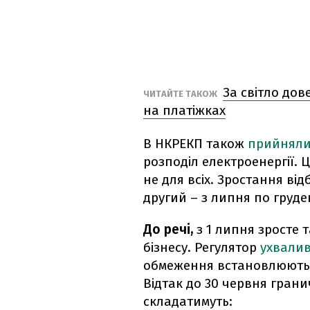
За світло дов
ЧИТАЙТЕ ТАКОЖ
на платіжках
В НКРЕКП також
прийнял
розподіл електроенергії. 
не для всіх. Зростання від
другий – з липня по груде
До речі,
з 1 липня зросте
бізнесу. Регулятор
ухвали
обмеження встановлюютьс
Відтак до 30 червня грани
складатимуть: