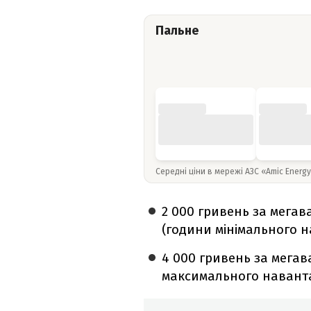
Пальне
Середні ціни в мережі АЗС «Amic Energ
2 000 гривень за мегава
(години мінімального 
4 000 гривень за мегава
максимального навант