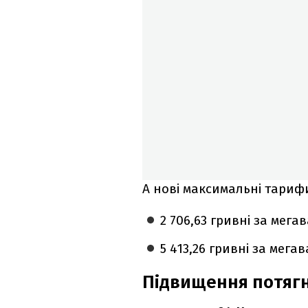
А нові максимальні тарифи
2 706,63 гривні за мег
5 413,26 гривні за мег
Підвищення потягне