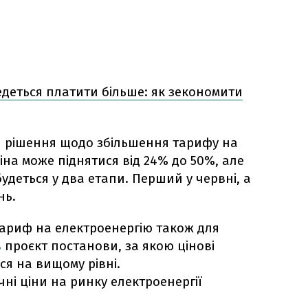
едеться платити більше: як зекономити
и
рішення щодо збільшення тарифу на
Ціна може піднятися від 24% до 50%, але
будеться у два етапи. Перший у червні, а
нь.
 тариф на електроенергію також для
в
проєкт постанови, за якою цінові
я на вищому рівні.
чні ціни на ринку електроенергії