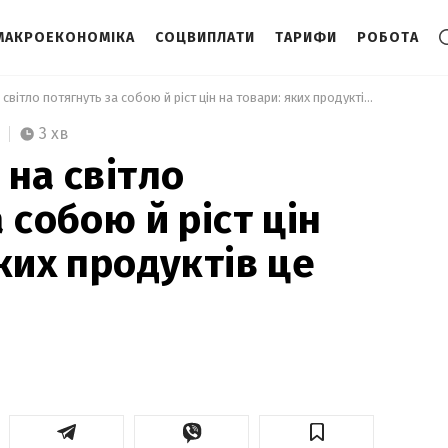
МАКРОЕКОНОМІКА
СОЦВИПЛАТИ
ТАРИФИ
РОБОТА
 Нові тарифи на світло потягнуть за собою й ріст цін на товари: яких продуктів це торкнеться 
3 хв
 на світло
 собою й ріст цін
ких продуктів це