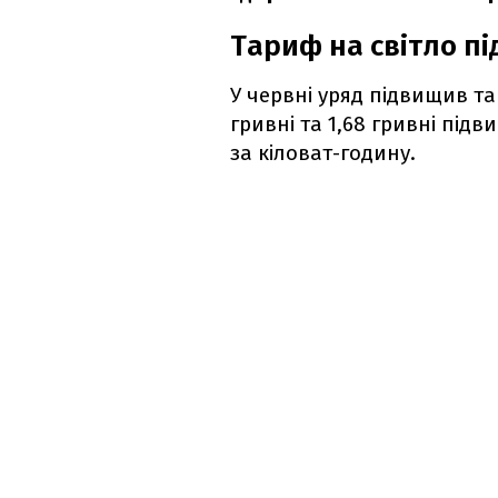
Тариф на світло пі
У червні уряд підвищив та
гривні та 1,68 гривні під
за кіловат-годину.