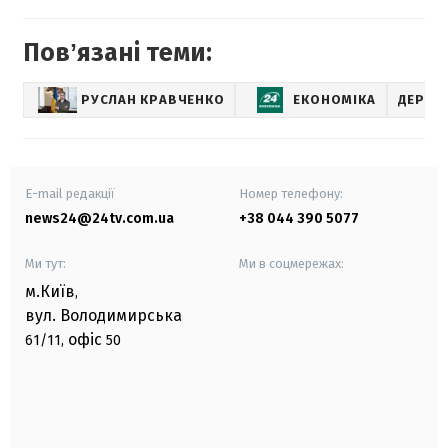
Повʼязані теми:
РУСЛАН КРАВЧЕНКО
ЕКОНОМІКА
ДЕРЖА
E-mail редакції
Номер телефону:
news24@24tv.com.ua
+38 044 390 5077
Ми тут:
Ми в соцмережах:
м.Київ
,
вул. Володимирська
офіс
61/11,
50