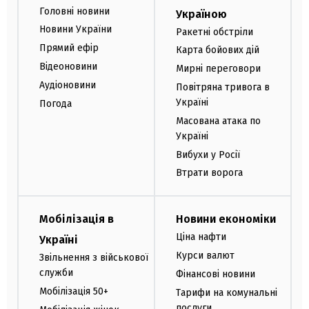
Головні новини
Україною
Новини України
Ракетні обстріли
Прямий ефір
Карта бойових дій
Відеоновини
Мирні переговори
Аудіоновини
Повітряна тривога в
Україні
Погода
Масована атака по
Україні
Вибухи у Росії
Втрати ворога
Мобілізація в
Новини економіки
Ціна нафти
Україні
Курси валют
Звільнення з військової
служби
Фінансові новини
Мобілізація 50+
Тарифи на комунальні
послуги