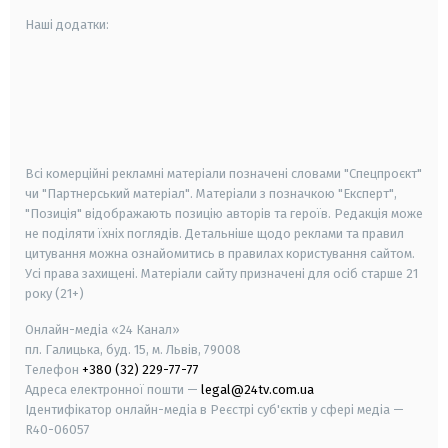
Наші додатки:
android
apple
smart tv
samsung smart tv
Всі комерційні рекламні матеріали позначені словами "Спецпроєкт"
чи "Партнерський матеріал". Матеріали з позначкою "Експерт",
"Позиція" відображають позицію авторів та героїв. Редакція може
не поділяти їхніх поглядів. Детальніше щодо реклами та правил
цитування можна ознайомитись в правилах користування сайтом.
Усі права захищені.
Матеріали сайту призначені для осіб старше
21
року (21+)
Онлайн-медіа «24 Канал»
пл. Галицька, буд. 15, м. Львів, 79008
Телефон
+380 (32) 229-77-77
Адреса електронної пошти —
legal@24tv.com.ua
Ідентифікатор онлайн-медіа в Реєстрі суб'єктів у сфері медіа —
R40-06057