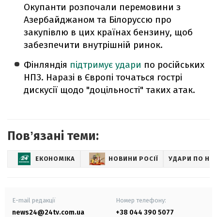
Окупанти розпочали перемовини з
Азербайджаном та Білоруссю про
закупівлю в цих країнах бензину, щоб
забезпечити внутрішній ринок.
Фінляндія
підтримує удари
по російських
НПЗ. Наразі в Європі точаться гострі
дискусії щодо "доцільності" таких атак.
Повʼязані теми:
ЕКОНОМІКА
НОВИНИ РОСІЇ
УДАРИ ПО НПЗ
E-mail редакції
Номер телефону:
news24@24tv.com.ua
+38 044 390 5077