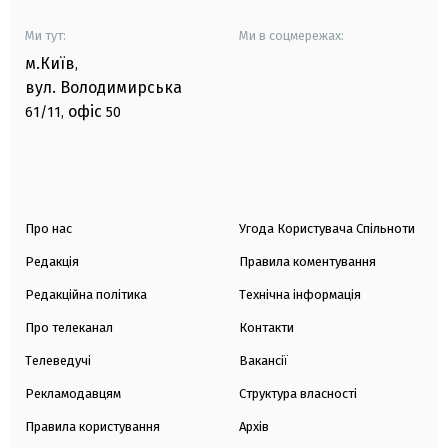
Ми тут:
Ми в соцмережах:
м.Київ
,
вул. Володимирська
офіс
61/11,
50
Про нас
Угода Користувача Спільноти
Редакція
Правила коментування
Редакційна політика
Технічна інформація
Про телеканал
Контакти
Телеведучі
Вакансії
Рекламодавцям
Структура власності
Правила користування
Архів