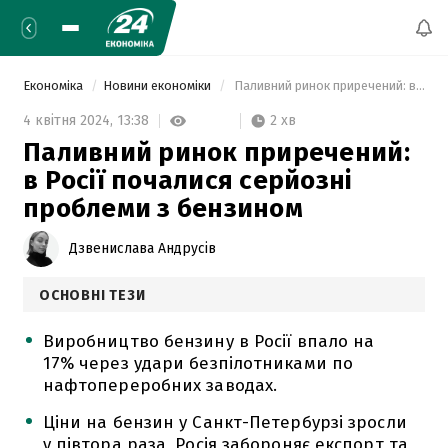
Економіка
Новини економіки
 Паливний ринок приречений: в Росії почалися серйозні проблеми з бензином 
2 хв
4 квітня 2024,
13:38
Паливний ринок приречений:
в Росії почалися серйозні
проблеми з бензином
Дзвенислава Андрусів
ОСНОВНІ ТЕЗИ
Виробництво бензину в Росії впало на
17% через удари безпілотниками по
нафтопереробних заводах.
Ціни на бензин у Санкт-Петербурзі зросли
у півтора раза, Росія забороняє експорт та