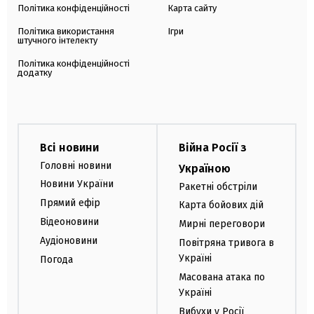
Політика конфіденційності
Карта сайту
Політика використання
Ігри
штучного інтелекту
Політика конфіденційності
додатку
Всі новини
Війна Росії з
Головні новини
Україною
Новини України
Ракетні обстріли
Прямий ефір
Карта бойових дій
Відеоновини
Мирні переговори
Аудіоновини
Повітряна тривога в
Україні
Погода
Масована атака по
Україні
Вибухи у Росії