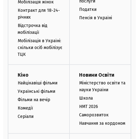
послуги
Мобілізація жінок
Податки
Контракт для 18-24-
річних
Пенсія в Україні
Відстрочка від
мобілізації
Мобілізація в Україні:
скільки осіб мобілізує
ТЦК
Кіно
Новини Освіти
Найцікавіші фільми
Міністерство освіти та
науки України
Українські фільми
Школа
Фільми на вечір
НМТ 2026
Комедії
Саморозвиток
Серіали
Навчання за кордоном