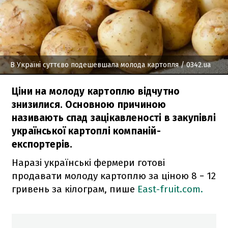
В Україні суттєво подешевшала молода картопля
/ 0342.ua
Ціни на молоду картоплю відчутно
знизилися. Основною причиною
називають спад зацікавленості в закупівлі
української картоплі компаній-
експортерів.
Наразі українські фермери готові
продавати молоду картоплю за ціною 8 − 12
гривень за кілограм, пише
East-fruit.com.