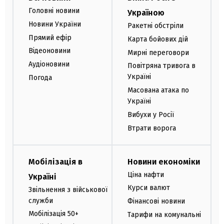
Головні новини
Україною
Новини України
Ракетні обстріли
Прямий ефір
Карта бойових дій
Відеоновини
Мирні переговори
Аудіоновини
Повітряна тривога в
Україні
Погода
Масована атака по
Україні
Вибухи у Росії
Втрати ворога
Мобілізація в
Новини економіки
Ціна нафти
Україні
Курси валют
Звільнення з військової
служби
Фінансові новини
Мобілізація 50+
Тарифи на комунальні