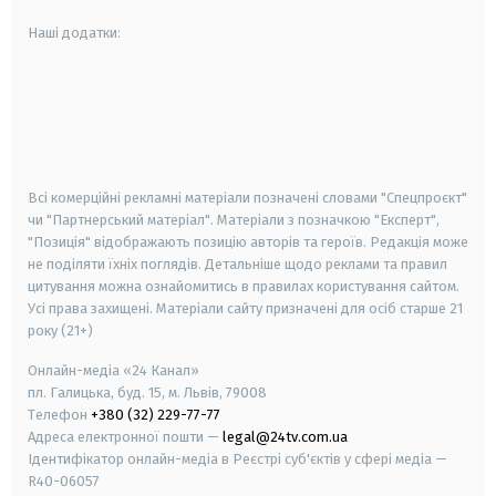
Наші додатки:
android
apple
smart tv
samsung smart tv
Всі комерційні рекламні матеріали позначені словами "Спецпроєкт"
чи "Партнерський матеріал". Матеріали з позначкою "Експерт",
"Позиція" відображають позицію авторів та героїв. Редакція може
не поділяти їхніх поглядів. Детальніше щодо реклами та правил
цитування можна ознайомитись в правилах користування сайтом.
Усі права захищені.
Матеріали сайту призначені для осіб старше
21
року (21+)
Онлайн-медіа «24 Канал»
пл. Галицька, буд. 15, м. Львів, 79008
Телефон
+380 (32) 229-77-77
Адреса електронної пошти —
legal@24tv.com.ua
Ідентифікатор онлайн-медіа в Реєстрі суб'єктів у сфері медіа —
R40-06057