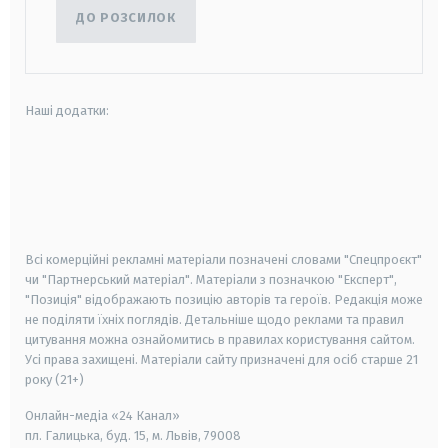
ДО РОЗСИЛОК
Наші додатки:
android
apple
smart tv
samsung smart tv
Всі комерційні рекламні матеріали позначені словами "Спецпроєкт"
чи "Партнерський матеріал". Матеріали з позначкою "Експерт",
"Позиція" відображають позицію авторів та героїв. Редакція може
не поділяти їхніх поглядів. Детальніше щодо реклами та правил
цитування можна ознайомитись в правилах користування сайтом.
Усі права захищені.
Матеріали сайту призначені для осіб старше
21
року (21+)
Онлайн-медіа «24 Канал»
пл. Галицька, буд. 15, м. Львів, 79008