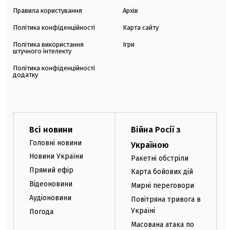
Правила користування
Архів
Політика конфіденційності
Карта сайту
Політика використання
Ігри
штучного інтелекту
Політика конфіденційності
додатку
Всі новини
Війна Росії з
Головні новини
Україною
Новини України
Ракетні обстріли
Прямий ефір
Карта бойових дій
Відеоновини
Мирні переговори
Аудіоновини
Повітряна тривога в
Україні
Погода
Масована атака по