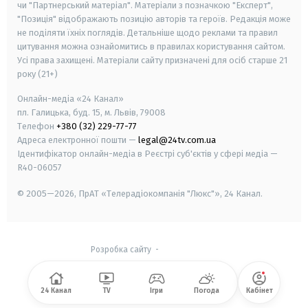
чи "Партнерський матеріал". Матеріали з позначкою "Експерт",
"Позиція" відображають позицію авторів та героїв. Редакція може
не поділяти їхніх поглядів. Детальніше щодо реклами та правил
цитування можна ознайомитись в правилах користування сайтом.
Усі права захищені.
Матеріали сайту призначені для осіб старше
21
року (21+)
Онлайн-медіа «24 Канал»
пл. Галицька, буд. 15, м. Львів, 79008
Телефон
+380 (32) 229-77-77
Адреса електронної пошти —
legal@24tv.com.ua
Ідентифікатор онлайн-медіа в Реєстрі суб'єктів у сфері медіа —
R40-06057
© 2005—2026,
ПрАТ «Телерадіокомпанія "Люкс"», 24 Канал.
Розробка сайту
-
24 Канал
TV
Ігри
Погода
Кабінет