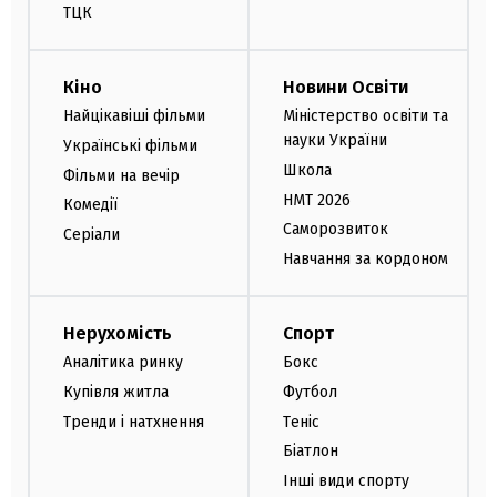
ТЦК
Кіно
Новини Освіти
Найцікавіші фільми
Міністерство освіти та
науки України
Українські фільми
Школа
Фільми на вечір
НМТ 2026
Комедії
Саморозвиток
Серіали
Навчання за кордоном
Нерухомість
Спорт
Аналітика ринку
Бокс
Купівля житла
Футбол
Тренди і натхнення
Теніс
Біатлон
Інші види спорту