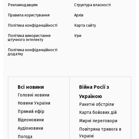
Рекламодавцям
Структура власності
Правила користування
Архів
Політика конфіденційності
Карта сайту
Політика використання
Ігри
штучного інтелекту
Політика конфіденційності
додатку
Всі новини
Війна Росії з
Головні новини
Україною
Новини України
Ракетні обстріли
Прямий ефір
Карта бойових дій
Відеоновини
Мирні переговори
Аудіоновини
Повітряна тривога в
Україні
Погода