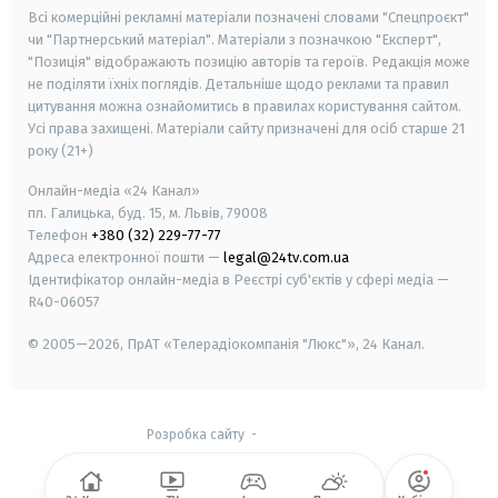
Всі комерційні рекламні матеріали позначені словами "Спецпроєкт"
чи "Партнерський матеріал". Матеріали з позначкою "Експерт",
"Позиція" відображають позицію авторів та героїв. Редакція може
не поділяти їхніх поглядів. Детальніше щодо реклами та правил
цитування можна ознайомитись в правилах користування сайтом.
Усі права захищені.
Матеріали сайту призначені для осіб старше
21
року (21+)
Онлайн-медіа «24 Канал»
пл. Галицька, буд. 15, м. Львів, 79008
Телефон
+380 (32) 229-77-77
Адреса електронної пошти —
legal@24tv.com.ua
Ідентифікатор онлайн-медіа в Реєстрі суб'єктів у сфері медіа —
R40-06057
© 2005—2026,
ПрАТ «Телерадіокомпанія "Люкс"», 24 Канал.
Розробка сайту
-