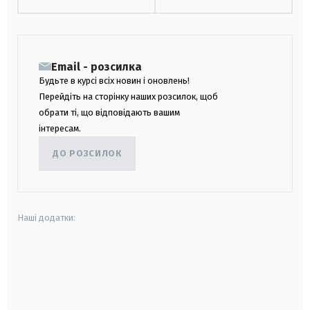
Email - розсилка
Будьте в курсі всіх новин і оновлень!
Перейдіть на сторінку наших розсилок, щоб
обрати ті, що відповідають вашим
інтересам.
ДО РОЗСИЛОК
Наші додатки:
android
apple
smart tv
samsung smart tv