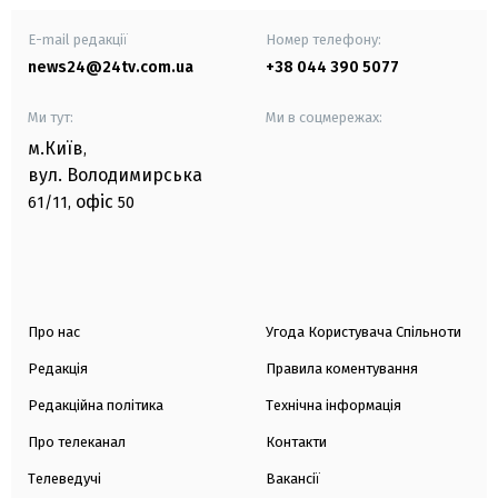
E-mail редакції
Номер телефону:
news24@24tv.com.ua
+38 044 390 5077
Ми тут:
Ми в соцмережах:
м.Київ
,
вул. Володимирська
офіс
61/11,
50
Про нас
Угода Користувача Спільноти
Редакція
Правила коментування
Редакційна політика
Технічна інформація
Про телеканал
Контакти
Телеведучі
Вакансії