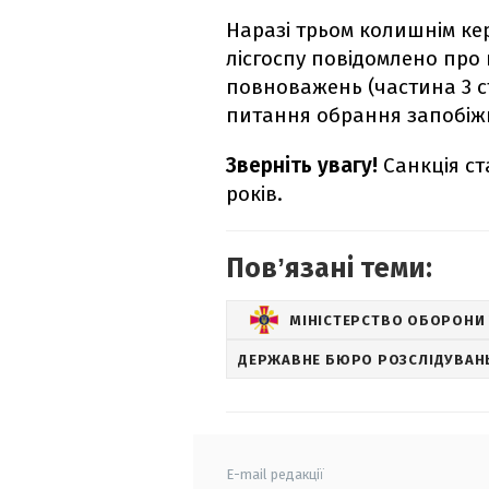
Наразі трьом колишнім ке
лісгоспу повідомлено про
повноважень (частина 3 ст
питання обрання запобіжн
Зверніть увагу!
Санкція ст
років.
Повʼязані теми:
МІНІСТЕРСТВО ОБОРОНИ 
ДЕРЖАВНЕ БЮРО РОЗСЛІДУВАН
E-mail редакції