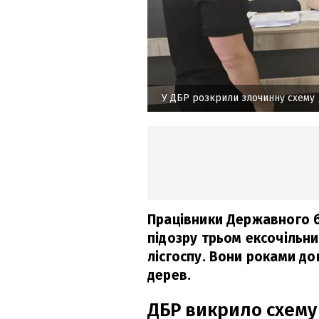
У ДБР розкрили злочинну схему
Працівники Державного 
підозру трьом ексочільн
лісгоспу. Вони роками до
дерев.
ДБР викрило схему