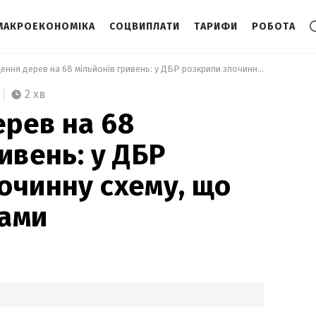
МАКРОЕКОНОМІКА
СОЦВИПЛАТИ
ТАРИФИ
РОБОТА
 Знищення дерев на 68 мільйонів гривень: у ДБР розкрили злочинну схему, що тривала роками 
2 хв
рев на 68
ивень: у ДБР
очинну схему, що
ками