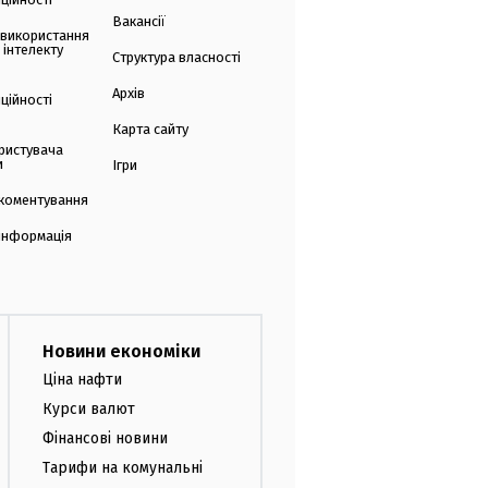
Вакансії
 використання
 інтелекту
Структура власності
Архів
ційності
Карта сайту
ристувача
и
Ігри
коментування
 інформація
Новини економіки
Ціна нафти
Курси валют
Фінансові новини
Тарифи на комунальні