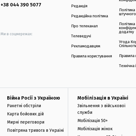
+38 044 390 5077
Редакція
Політика
штучного
Редакційна політика
Політика
Про телеканал
конфіден
додатку
Ми в соцмережах:
Телеведучі
Угода Ко
Спільнот
Рекламодавцям
Правила 
Правила користування
Технічна
Війна Росії з Україною
Мобілізація в Україні
Ракетні обстріли
Звільнення з військової
служби
Карта бойових дій
Мобілізація 50+
Мирні переговори
Мобілізація жінок
Повітряна тривога в Україні