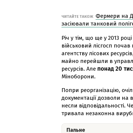
Фермери на Д
ЧИТАЙТЕ ТАКОЖ
засіювали танковий поліг
Річ у тім, що ще у 2013 ро
військовий лісгосп почав
агентству лісових ресурсів
майно перейшли в управлі
ресурсів. Але
понад 20 тис
Міноборони.
Попри реорганізацію, очіл
документації дозволи на в
несли відповідальності. Ч
тривала незаконна вируб
Пальне