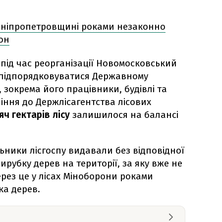
ніпропетровщині роками незаконно
он
ці під час реорганізації Новомосковський
 підпорядковуватися Державному
, зокрема його працівники, будівлі та
ння до Держлісагентства лісових
яч гектарів лісу
залишилося на балансі
ьники лісгоспу видавали без відповідної
ирубку дерев на території, за яку вже не
ерез це у лісах Міноборони
роками
ка дерев.