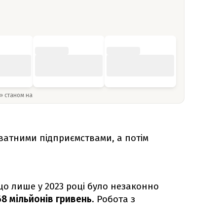
y» станом на
атними підприємствами, а потім
що лише у 2023 році було незаконно
68 мільйонів гривень
.
Робота
з
.