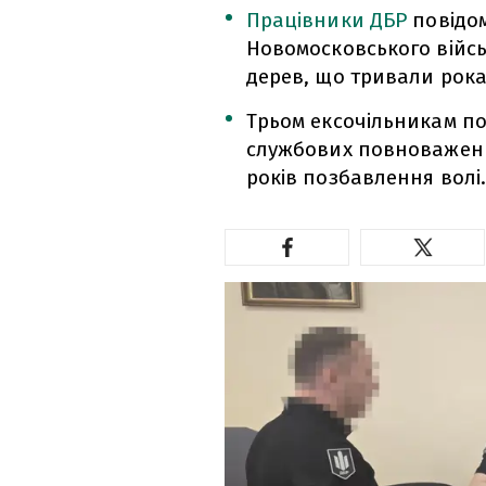
Працівники ДБР
повідом
Новомосковського війсь
дерев, що тривали рок
Трьом ексочільникам по
службових повноважень,
років позбавлення волі