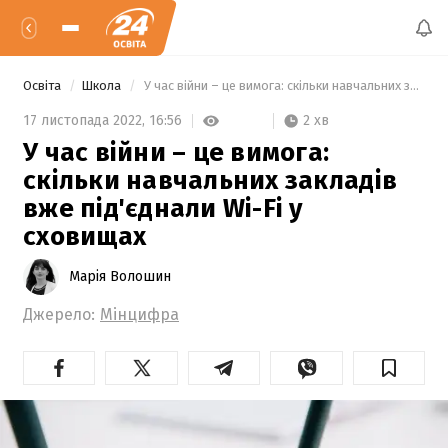
Освіта
Школа
 У час війни – це вимога: скільки навчальних закладів вже під'єднали Wi-Fi у сховищах 
2 хв
17 листопада 2022,
16:56
У час війни – це вимога:
скільки навчальних закладів
вже під'єднали Wi-Fi у
сховищах
Марія Волошин
Джерело:
Мінцифра