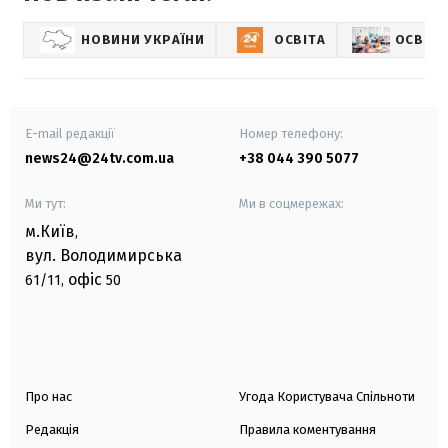
НОВИНИ УКРАЇНИ
ОСВІТА
ОСВІТА
E-mail редакції
Номер телефону:
news24@24tv.com.ua
+38 044 390 5077
Ми тут:
Ми в соцмережах:
м.Київ
,
вул. Володимирська
офіс
61/11,
50
Про нас
Угода Користувача Спільноти
Редакція
Правила коментування