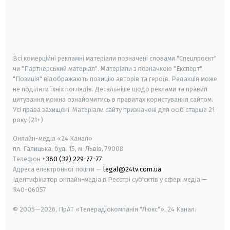
android
apple
smart tv
samsung smart tv
Всі комерційні рекламні матеріали позначені словами "Спецпроєкт"
чи "Партнерський матеріал". Матеріали з позначкою "Експерт",
"Позиція" відображають позицію авторів та героїв. Редакція може
не поділяти їхніх поглядів. Детальніше щодо реклами та правил
цитування можна ознайомитись в правилах користування сайтом.
Усі права захищені.
Матеріали сайту призначені для осіб старше
21
року (21+)
Онлайн-медіа «24 Канал»
пл. Галицька, буд. 15, м. Львів, 79008
Телефон
+380 (32) 229-77-77
Адреса електронної пошти —
legal@24tv.com.ua
Ідентифікатор онлайн-медіа в Реєстрі суб'єктів у сфері медіа —
R40-06057
© 2005—2026,
ПрАТ «Телерадіокомпанія "Люкс"», 24 Канал.