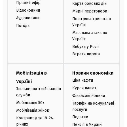
Прямий ефір
Карта бойових дій
Відеоновини
Мирні переговори
Аудіоновини
Повітряна тривога в
Україні
Погода
Масована атака по
Україні
Вибухи у Росії
Втрати ворога
Мобілізація в
Новини економіки
Ціна нафти
Україні
Курси валют
Звільнення з військової
служби
Фінансові новини
Мобілізація 50+
Тарифи на комунальні
послуги
Мобілізація жінок
Податки
Контракт для 18-24-
річних
Пенсія в Україні