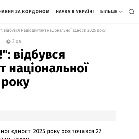
ЧАННЯ ЗА КОРДОНОМ
НАУКА В УКРАЇНІ
БІЛЬШЕ
!": відбувся Радіодиктант національної єдності 2025 року 
3 хв
": відбувся
т національної
 року
ної єдності 2025 року розпочався 27