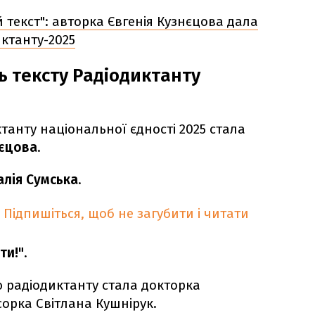
 текст": авторка Євгенія Кузнєцова дала
ктанту-2025
ь тексту Радіодиктанту
танту національної єдності 2025 стала
нєцова
.
алія Сумська
.
Підпишіться, щоб не загубити і читати
ти!"
.
 радіодиктанту стала докторка
сорка Світлана Кушнірук.