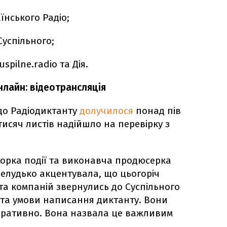
їнського Радіо;
Суспільного;
spilne.radio та Дія.
нлайн: відеотрансляція
 до Радіодиктанту
долучилося
понад пів
 тисяч листів надійшло на перевірку з
орка події та виконавча продюсерка
Шелудько акцентувала, що цьогоріч
та компаній звернулись до Суспільного
 та умови написання диктанту. Вони
оративно. Вона назвала це важливим