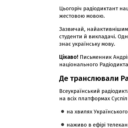
Цьогоріч радіодиктант на
жестовою мовою.
Зазвичай, найактивнішими
студенти й викладачі. Одн
знає українську мову.
Цікаво!
Письменник Андр
національного Радіодикта
Де транслювали Ра
Всеукраїнський радіодикт
на всіх платформах Суспіл
на хвилях Українського 
наживо в ефірі телекан