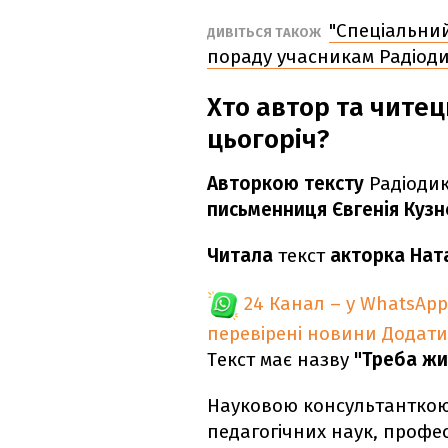
"Спеціальний
ДИВІТЬСЯ ТАКОЖ
пораду учасникам Радіоди
Хто автор та читец
цьогоріч?
Авторкою тексту
Радіодик
письменниця Євгенія Куз
Читала
текст
акторка Нат
24 Канал – у WhatsApp
перевірені новини
Додати
Текст має назву
"Треба жи
Науковою консультанткою
педагогічних наук, профе