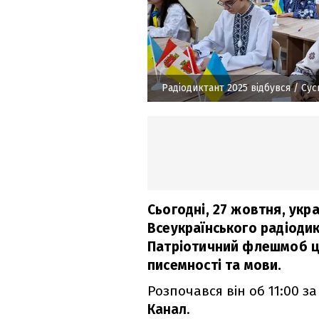
Радіодиктант 2025 відбувся
/ Сус
Сьогодні, 27 жовтня, укр
Всеукраїнського радіодик
Патріотичний флешмоб ць
писемності та мови.
Розпочався він об 11:00 з
Канал
.