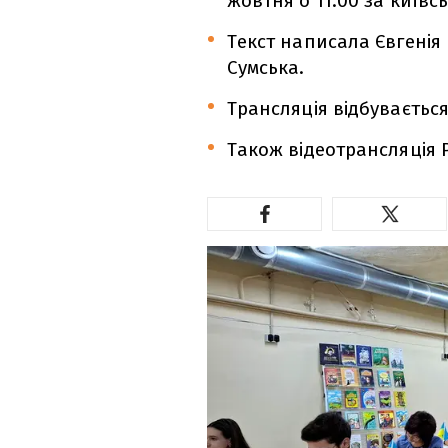
жовтня о 11:00 за київс
Текст написала Євгенія 
Сумська.
Трансляція відбувається
Також відеотрансляція 