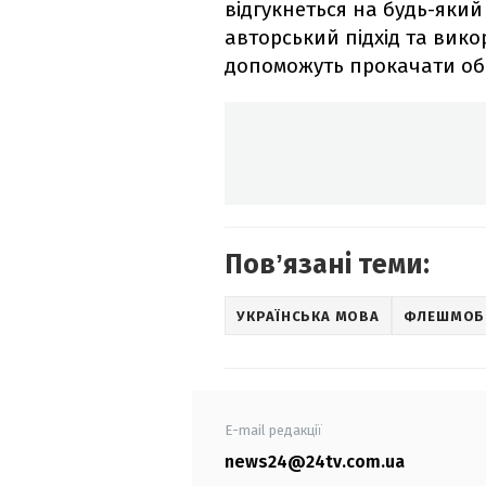
відгукнеться на будь-який 
авторський підхід та вик
допоможуть прокачати обр
Повʼязані теми:
УКРАЇНСЬКА МОВА
ФЛЕШМОБ
E-mail редакції
news24@24tv.com.ua