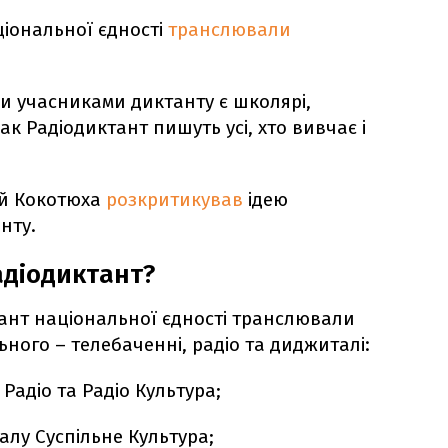
ціональної єдності
транслювали
 учасниками диктанту є школярі,
ак Радіодиктант пишуть усі, хто вивчає і
ій Кокотюха
розкритикував
ідею
нту.
діодиктант?
ант національної єдності транслювали
ьного – телебаченні, радіо та диджиталі:
Радіо та Радіо Культура;
алу Суспільне Культура;