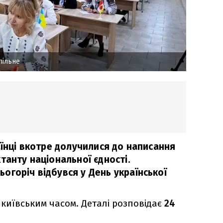
пільне
аїнці вкотре долучилися до написання
танту національної єдності.
огоріч відбувся у День української
а київським часом. Деталі розповідає
24