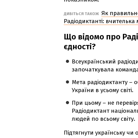
Як правильно
ДИВІТЬСЯ ТАКОЖ
Радіодиктанті: вчителька
Що відомо про Рад
єдності?
Всеукраїнський радіоди
започаткувала команда 
Мета радіодиктанту – 
України в усьому світі.
При цьому – не перевір
Радіодиктант національ
людей по всьому світу.
Підтягнути українську чи 