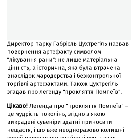
Директор парку Габрієль Цухтрегіль назвав
повернення артефакту символом
"лікування рани": не лише матеріальна
цінність, а історична, яка була втрачена
внаслідок мародерства і безконтрольної
торгівлі артефактами. Також Цухтрегіль
згадав про легенду "прокляття Помпеїв".
Цікаво!
Легенда про "прокляття Помпеїв" –
це мудрість поколінь, згідно з якою
викрадені сувеніри здатні приносити
нещастя, і що вже неодноразово колишні
злодії передавали знайдені речі назад,