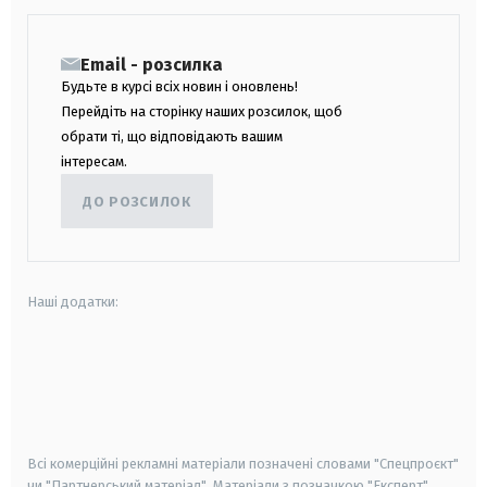
Email - розсилка
Будьте в курсі всіх новин і оновлень!
Перейдіть на сторінку наших розсилок, щоб
обрати ті, що відповідають вашим
інтересам.
ДО РОЗСИЛОК
Наші додатки:
android
apple
smart tv
samsung smart tv
Всі комерційні рекламні матеріали позначені словами "Спецпроєкт"
чи "Партнерський матеріал". Матеріали з позначкою "Експерт",