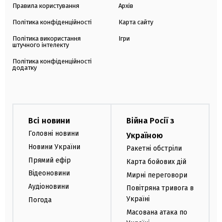
Правила користування
Архів
Політика конфіденційності
Карта сайту
Політика використання
Ігри
штучного інтелекту
Політика конфіденційності
додатку
Всі новини
Війна Росії з
Головні новини
Україною
Новини України
Ракетні обстріли
Прямий ефір
Карта бойових дій
Відеоновини
Мирні переговори
Аудіоновини
Повітряна тривога в
Україні
Погода
Масована атака по