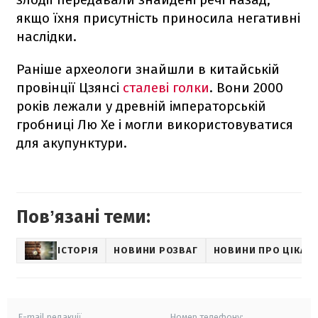
якщо їхня присутність приносила негативні
наслідки.
Раніше археологи знайшли в китайській
провінції Цзянсі
сталеві голки
. Вони 2000
років лежали у древній імператорській
гробниці Лю Хе і могли використовуватися
для акупунктури.
Повʼязані теми:
ІСТОРІЯ
НОВИНИ РОЗВАГ
НОВИНИ ПРО ЦІКАВІ
E-mail редакції
Номер телефону: