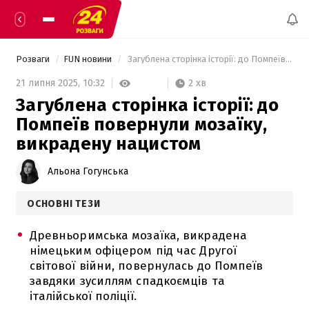
Розваги
FUN новини
 Загублена сторінка історії: до Помпеїв повернули мозаїку, викрадену нацистом 
2 хв
21 липня 2025,
10:32
Загублена сторінка історії: до
Помпеїв повернули мозаїку,
викрадену нацистом
Альона Гогунська
ОСНОВНІ ТЕЗИ
Древньоримська мозаїка, викрадена
німецьким офіцером під час Другої
світової війни, повернулась до Помпеїв
завдяки зусиллям спадкоємців та
італійської поліції.