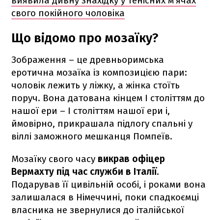
виявила дивну знахідку у тенісних м'ячах
свого покійного чоловіка
Що відомо про мозаїку?
Зображення – це древньоримська
еротична мозаїка із композицією пари:
чоловік лежить у ліжку, а жінка стоїть
поруч. Вона датована кінцем I століттям до
нашої ери – I століттям нашої ери і,
ймовірно, прикрашала підлогу спальні у
віллі заможного мешканця Помпеїв.
Мозаїку свого часу
викрав офіцер
Вермахту під час служби в Італії
.
Подарував її цивільній особі, і роками вона
залишалася в Німеччині, поки спадкоємці
власника не звернулися до італійської