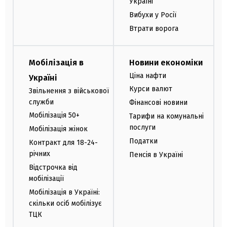
Україні
Вибухи у Росії
Втрати ворога
Мобілізація в
Новини економіки
Ціна нафти
Україні
Курси валют
Звільнення з військової
служби
Фінансові новини
Мобілізація 50+
Тарифи на комунальні
послуги
Мобілізація жінок
Податки
Контракт для 18-24-
річних
Пенсія в Україні
Відстрочка від
мобілізації
Мобілізація в Україні:
скільки осіб мобілізує
ТЦК