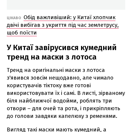
Обід важливіший: у Китаї хлопчик
ЦІКАВО
двічі вибігав з укриття під час землетрусу,
щоб поїсти
У Китаї завірусився кумедний
тренд на маски з лотоса
Тренд на оригінальні маски з лотоса
з'явився зовсім нещодавно, але чимало
користувачів тіктоку вже готові
використовувати їх і самі. В листі, зірваному
біля найближчої водойми, роблять три
отвори – для очей та рота, і прикріпляють
до голови завдяки капелюху з ременями.
Вигляд такі маски мають кумедний, а