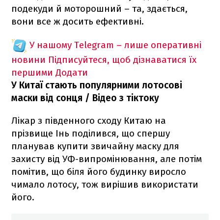
подекуди й моторошний – та, здається,
вони все ж досить ефективні.
У нашому Telegram – лише оперативні
новини
Підписуйтеся, щоб дізнаватися їх
першими
Додати
У Китаї стають популярними лотосові
маски від сонця / Відео з тіктоку
Лікар з південного сходу Китаю на
прізвище Інь поділився, що спершу
планував купити звичайну маску для
захисту від УФ-випромінювання, але потім
помітив, що біля його будинку виросло
чимало лотосу, тож вирішив використати
його.