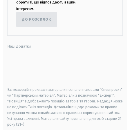
обрати ті, що відповідають вашим
інтересам.
ДО РОЗСИЛОК
Наші додатки:
android
apple
smart tv
samsung smart tv
Всі комерційні рекламні матеріали позначені словами "Спецпроєкт"
чи "Партнерський матеріал". Матеріали з позначкою "Експерт",
"Позиція" відображають позицію авторів та героїв. Редакція може
не поділяти їхніх поглядів. Детальніше щодо реклами та правил
цитування можна ознайомитись в правилах користування сайтом.
Усі права захищені.
Матеріали сайту призначені для осіб старше
21
року (21+)