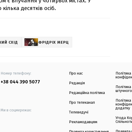
ом є влучання у чотирьох містах. У
кілька десятків осіб.
КИЙ СХІД
ФРІДРІХ МЕРЦ
Номер телефону:
Про нас
Політика
конфіден
+38 044 390 5077
Редакція
Політика
штучного
Редакційна політика
Політика
Про телеканал
конфіден
додатку
Ми в соцмережах:
Телеведучі
Угода Ко
Спільнот
Рекламодавцям
Правила 
Правила користування