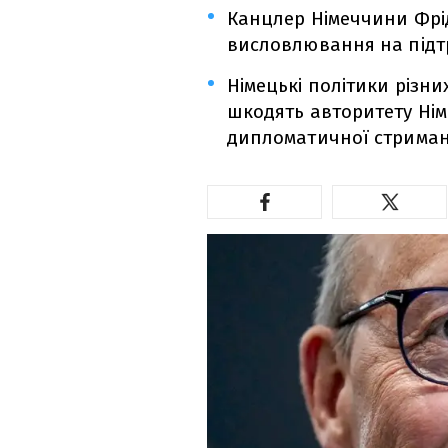
Канцлер Німеччини Фрід
висловлювання на підтр
Німецькі політики різни
шкодять авторитету Ні
дипломатичної стриман