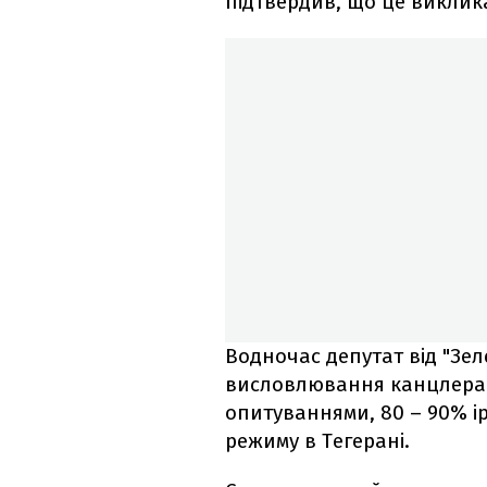
підтвердив, що це виклика
Водночас депутат від "Зе
висловлювання канцлера "
опитуваннями, 80 – 90% і
режиму в Тегерані.