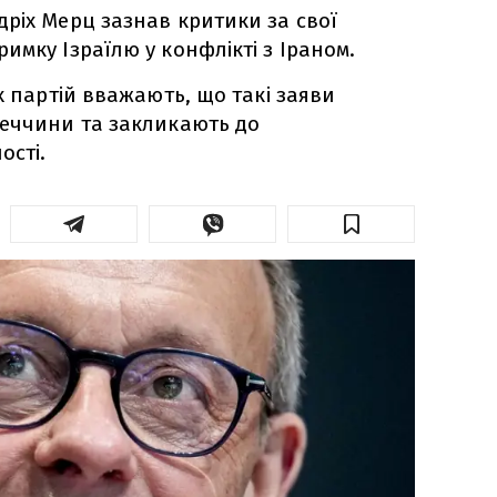
ріх Мерц зазнав критики за свої
имку Ізраїлю у конфлікті з Іраном.
х партій вважають, що такі заяви
меччини та закликають до
ості.