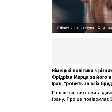
У Німеччині критикують Фрідріх
Німецькі політики з різн
Фрідріха Мерца за його 
Іран, "робить за всіх бру
Раніше він висловив вдячн
Ірану. Про це повідомляє