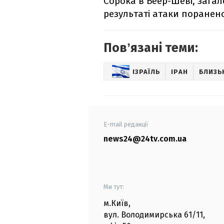
Сорока в Беер-Шеві, загал
результаті атаки поранено 
Повʼязані теми:
ІЗРАЇЛЬ
ІРАН
БЛИЗЬ
E-mail редакції
news24@24tv.com.ua
Ми тут:
м.Київ
,
вул. Володимирська
61/11,