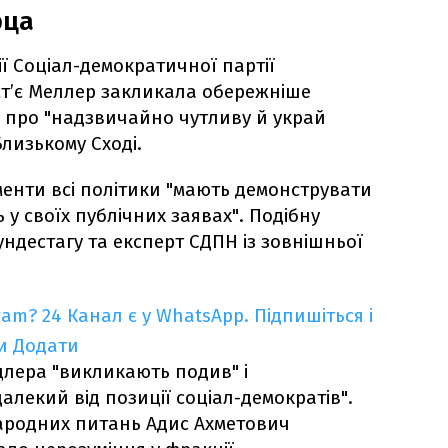
рца
ї Соціал-демократичної партії
імт’є Меллер закликала обережніше
 про "надзвичайно чутливу й украй
лизькому Сході.
моменти всі політики "мають демонструвати
у своїх публічних заявах". Подібну
ндестагу та експерт СДПН із зовнішньої
ram?
24 Канал є у WhatsApp. Підпишіться і
и
Додати
цлера "викликають подив" і
алекий від позиції соціал-демократів".
ародних питань Адис Ахметович