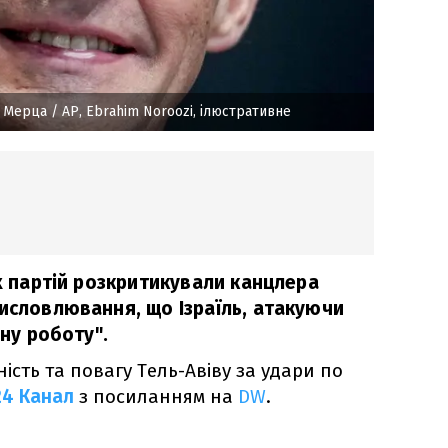
а Мерца
/ AP, Ebrahim Noroozi, ілюстративне
их партій розкритикували канцлера
висловлювання, що Ізраїль, атакуючи
дну роботу".
ість та повагу Тель-Авіву за удари по
24 Канал
з посиланням на
DW
.