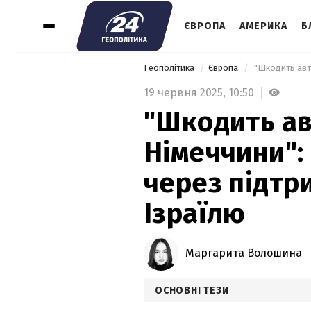
ЄВРОПА
АМЕРИКА
Б
Геополітика
Європа
19 червня 2025,
10:50
"Шкодить а
Німеччини":
через підтр
Ізраїлю
Маргарита Волошина
ОСНОВНІ ТЕЗИ