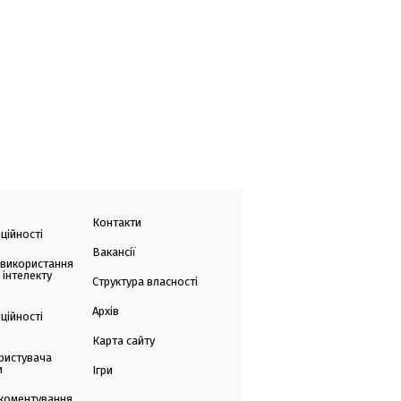
Контакти
ційності
Вакансії
 використання
 інтелекту
Структура власності
Архів
ційності
Карта сайту
ристувача
и
Ігри
коментування