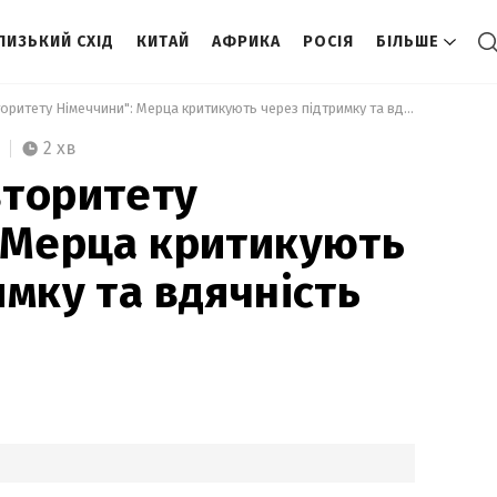
ЛИЗЬКИЙ СХІД
КИТАЙ
АФРИКА
РОСІЯ
БІЛЬШЕ
 "Шкодить авторитету Німеччини": Мерца критикують через підтримку та вдячність Ізраїлю 
2 хв
вторитету
 Мерца критикують
имку та вдячність