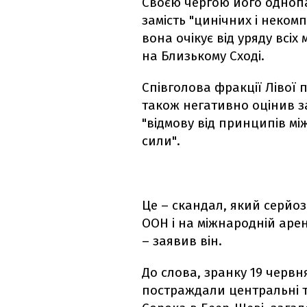
Своєю чергою його однопа
замість "цинічних і неком
вона очікує від уряду всіх
на Близькому Сході.
Співголова фракції Лівої 
також негативно оцінив за
"відмову від принципів мі
сили".
Це – скандал, який серйо
ООН і на міжнародній арен
– заявив він.
До слова, зранку 19 червн
постраждали центральні та