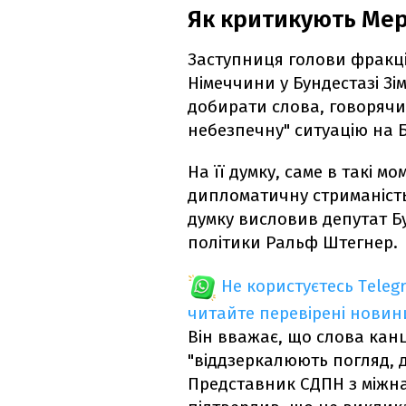
Як критикують Ме
Заступниця голови фракці
Німеччини у Бундестазі З
добирати слова, говорячи
небезпечну" ситуацію на Б
На її думку, саме в такі 
дипломатичну стриманість 
думку висловив депутат Бу
політики Ральф Штегнер.
Не користуєтесь Teleg
читайте перевірені новин
Він вважає, що слова кан
"віддзеркалюють погляд, д
Представник СДПН з міжн