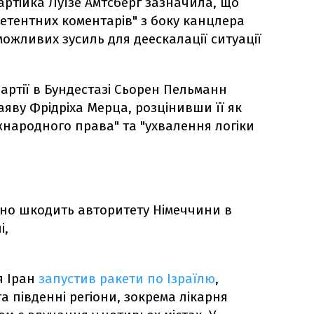
ртійка Луїзе Амтсберг зазначила, що
петентних коментарів" з боку канцлера
 можливих зусиль для деескалації ситуації
партії в Бундестазі Сьорен Пельманн
яву Фрідріха Мерца, розцінивши її як
жнародного права" та "ухвалення логіки
зно шкодить авторитету Німеччини в
і,
я Іран
запустив ракети по Ізраїлю
,
 південні регіони, зокрема лікарня