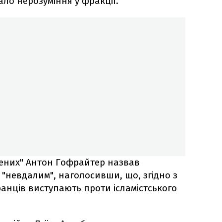
ло нерозуміння у фракції.
лених" Антон Гофрайтер назвав
невдалим", наголосивши, що, згідно з
ранців виступають проти ісламістського