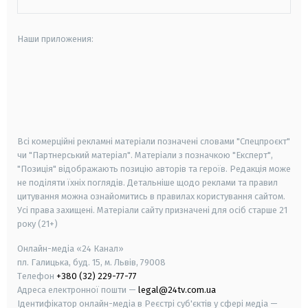
Наши приложения:
android
apple
smart tv
samsung smart tv
Всі комерційні рекламні матеріали позначені словами "Спецпроєкт"
чи "Партнерський матеріал". Матеріали з позначкою "Експерт",
"Позиція" відображають позицію авторів та героїв. Редакція може
не поділяти їхніх поглядів. Детальніше щодо реклами та правил
цитування можна ознайомитись в правилах користування сайтом.
Усі права захищені.
Матеріали сайту призначені для осіб старше
21
року (21+)
Онлайн-медіа «24 Канал»
пл. Галицька, буд. 15, м. Львів, 79008
Телефон
+380 (32) 229-77-77
Адреса електронної пошти —
legal@24tv.com.ua
Ідентифікатор онлайн-медіа в Реєстрі суб'єктів у сфері медіа —