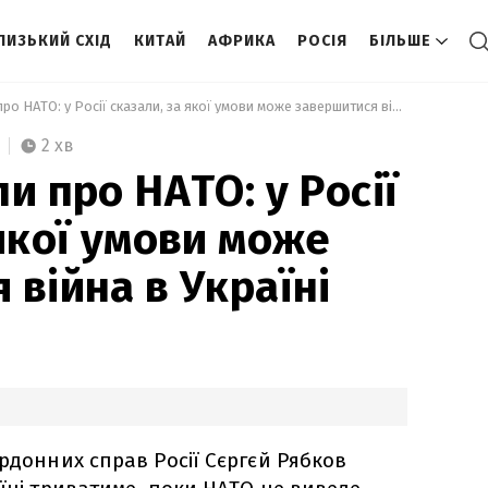
ЛИЗЬКИЙ СХІД
КИТАЙ
АФРИКА
РОСІЯ
БІЛЬШЕ
 Знову згадали про НАТО: у Росії сказали, за якої умови може завершитися війна в Україні 
2 хв
и про НАТО: у Росії
 якої умови може
 війна в Україні
ордонних справ Росії Сєргєй Рябков