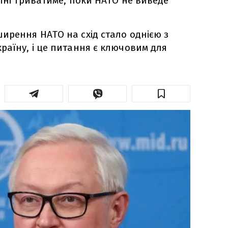
аїні триватиме, поки НАТО не виведе
ирення НАТО на схід стало однією з
раїну, і це питання є ключовим для