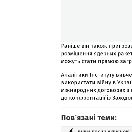
Раніше він також пригроз
розміщення ядерних ракет 
можуть стати прямою загр
Аналітики Інституту вивч
використати війну в Україн
міжнародних договорах з 
до конфронтації із Заходо
Повʼязані теми:
ВІЙНА РОСІЇ З УКРАЇНОЮ