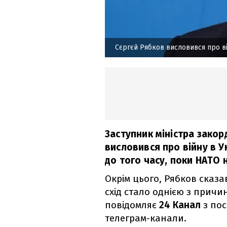
Сєргєй Рябков висловився про ві
Заступник міністра закор
висловився про війну в У
до того часу, поки НАТО н
Окрім цього, Рябков сказ
схід стало однією з причи
повідомляє
24 Канал
з пос
телеграм-канали.