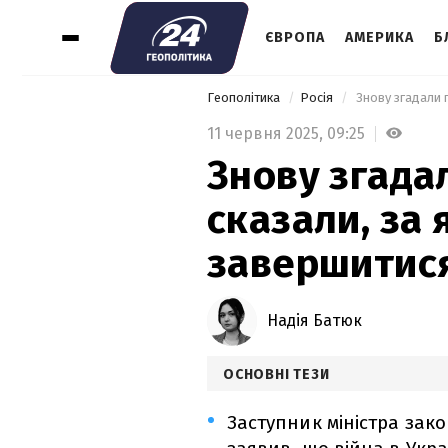
ЄВРОПА
АМЕРИКА
Б
Геополітика
Росія
11 червня 2025,
09:25
Знову згадал
сказали, за
завершитися
Надія Батюк
ОСНОВНІ ТЕЗИ
Заступник міністра зак