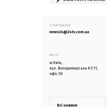
E-mail редакції
news24@24tv.com.ua
Ми тут:
м.Київ
,
вул. Володимирська
61/11,
офіс
50
Всі новини