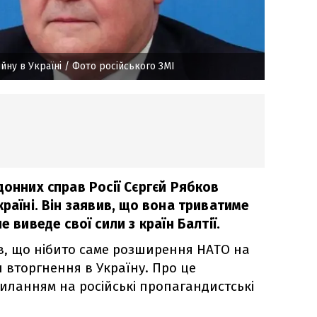
йну в Україні
/ Фото російського ЗМІ
донних справ Росії Сєргєй Рябков
країні. Він заявив, що вона триватиме
е виведе свої сили з країн Балтії.
ав, що нібито саме розширення НАТО на
н вторгнення в Україну. Про це
иланням на російські пропагандистські