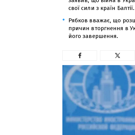
заявив, що війна в Укр
свої сили з країн Балтії.
Рябков вважає, що розш
причин вторгнення в Ук
його завершення.