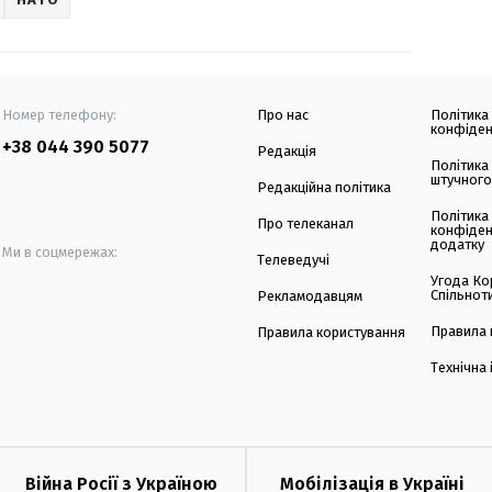
Номер телефону:
Про нас
Політика
конфіден
+38 044 390 5077
Редакція
Політика
штучного
Редакційна політика
Політика
Про телеканал
конфіден
додатку
Ми в соцмережах:
Телеведучі
Угода Ко
Спільнот
Рекламодавцям
Правила 
Правила користування
Технічна
Війна Росії з Україною
Мобілізація в Україні