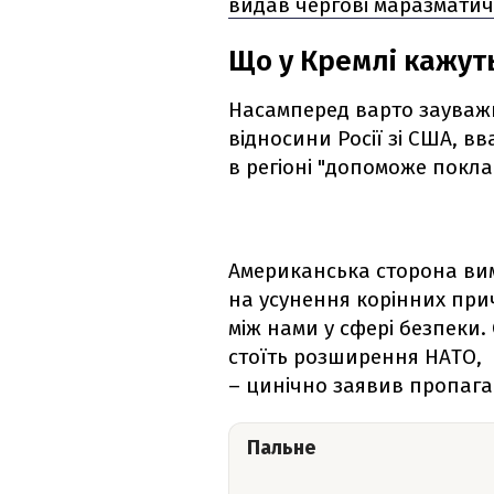
видав чергові маразматич
Що у Кремлі кажуть
Насамперед варто зауважи
відносини Росії зі США, в
в регіоні "допоможе поклас
Американська сторона ви
на усунення корінних пр
між нами у сфері безпеки
стоїть розширення НАТО,
– цинічно заявив пропага
Пальне