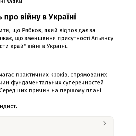
ні заяви
 про війну в Україні
ти, що Рябков, який відповідає за
важає, що зменшення присутності Альянсу
ти край" війні в Україні.
магає практичних кроків, спрямованих
ичин фундаментальних суперечностей
. Серед цих причин на першому плані
ндист.