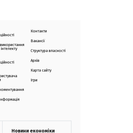
Контакти
ційності
Вакансії
 використання
 інтелекту
Структура власності
Архів
ційності
Карта сайту
ристувача
и
Ігри
коментування
 інформація
Новини економіки