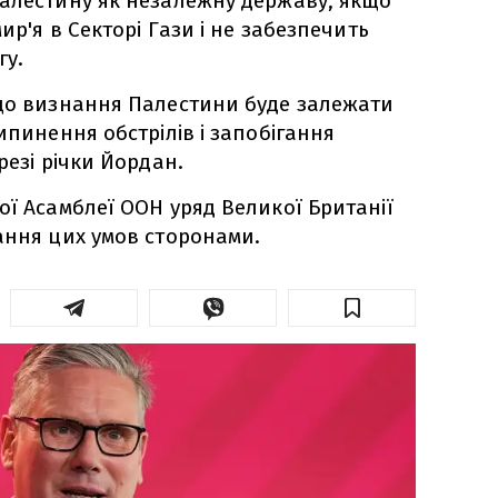
Палестину як незалежну державу, якщо
мир'я в Секторі Гази і не забезпечить
гу.
 що визнання Палестини буде залежати
ипинення обстрілів і запобігання
резі річки Йордан.
ої Асамблеї ООН уряд Великої Британії
ання цих умов сторонами.