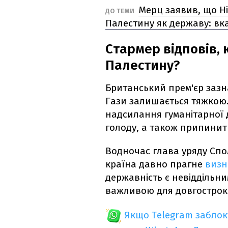
Мерц заявив, що Н
ДО ТЕМИ
Палестину як державу: в
Стармер відповів,
Палестину?
Британський прем'єр зазна
Гази залишається тяжкою.
надсилання гуманітарної 
голоду, а також припинит
Водночас глава уряду Спо
країна давно прагне
визн
державність є невіддільни
важливою для довгостроко
Якщо Telegram забло