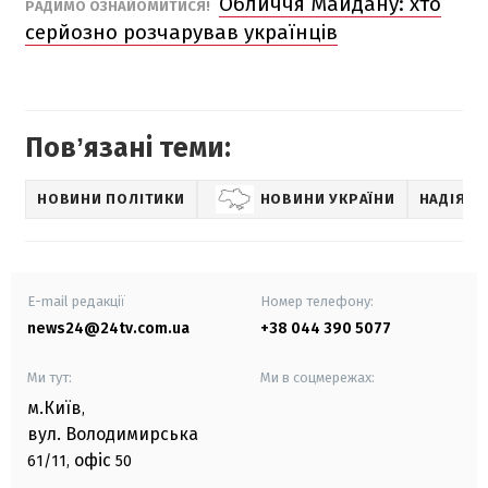
Обличчя Майдану: хто
РАДИМО ОЗНАЙОМИТИСЯ!
серйозно розчарував українців
Повʼязані теми:
НОВИНИ ПОЛІТИКИ
НОВИНИ УКРАЇНИ
НАДІЯ С
E-mail редакції
Номер телефону:
news24@24tv.com.ua
+38 044 390 5077
Ми тут:
Ми в соцмережах:
м.Київ
,
вул. Володимирська
офіс
61/11,
50