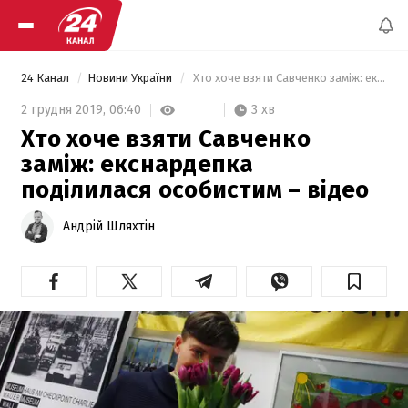
24 Канал
Новини України
 Хто хоче взяти Савченко заміж: екснардепка поділилася особистим – відео   
3 хв
2 грудня 2019,
06:40
Хто хоче взяти Савченко
заміж: екснардепка
поділилася особистим – відео
Андрій Шляхтін