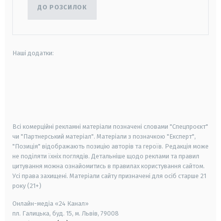
ДО РОЗСИЛОК
Наші додатки:
android
apple
smart tv
samsung smart tv
Всі комерційні рекламні матеріали позначені словами "Спецпроєкт"
чи "Партнерський матеріал". Матеріали з позначкою "Експерт",
"Позиція" відображають позицію авторів та героїв. Редакція може
не поділяти їхніх поглядів. Детальніше щодо реклами та правил
цитування можна ознайомитись в правилах користування сайтом.
Усі права захищені.
Матеріали сайту призначені для осіб старше
21
року (21+)
Онлайн-медіа «24 Канал»
пл. Галицька, буд. 15, м. Львів, 79008