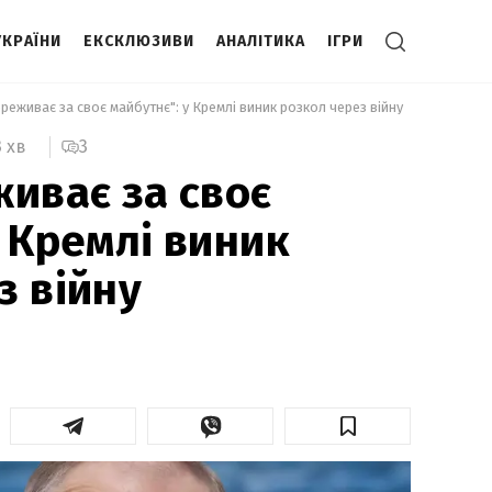
УКРАЇНИ
ЕКСКЛЮЗИВИ
АНАЛІТИКА
ІГРИ
ереживає за своє майбутнє": у Кремлі виник розкол через війну 
3
3 хв
живає за своє
у Кремлі виник
з війну