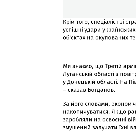
Крім того, спеціаліст зі с
успішні удари українських 
об'єктах на окупованих те
Ми знаємо, що Третій армі
Луганській області з повіт
у Донецькій області. На П
– сказав Богданов.
За його словами, економі
накопичуватися. Якщо ран
заробляли на освоєнні ві
змушений залучати їхні в