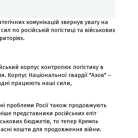
тратегічних комунікацій звернув увагу на
сил по російській логістиці та військових
риторіях.
йський корпус контролює логістику в
ря. Корпус Національної гвардії "Азов" –
івдні працюють наші сили,
чні проблеми Росії також продовжують
іше представники російських еліт
йськових бюджетів, то тепер Кремль
ласні кошти для продовження війни.