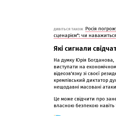
Росія погрож
ДИВІТЬСЯ ТАКОЖ
сценарієм": чи наважитьс
Які сигнали свідча
На думку Юрія Богданова, 
виступати на економічном
відеозв'язку зі своєї резид
кремлівський диктатор дуж
нещодавні масовані атаки 
Це може свідчити про зан
власною безпекою навіть у