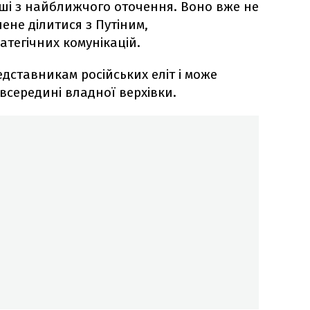
ші з найближчого оточення. Воно вже не
шене ділитися з Путіним,
ратегічних комунікацій.
едставникам російських еліт і може
всередині владної верхівки.