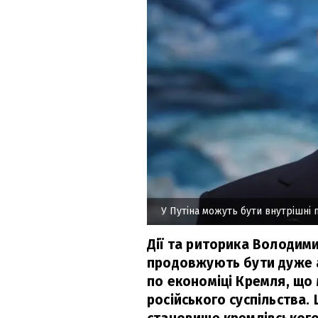
У Путіна можуть бути внутрішні
Дії та риторика Володими
продовжують бути дуже а
по економіці Кремля, що 
російського суспільства.