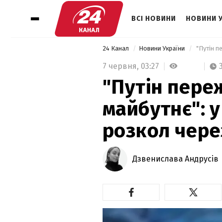
ВСІ НОВИНИ
НОВИНИ 
24 Канал
Новини України
 "Путін п
7 червня,
03:27
"Путін пере
майбутнє": 
розкол чере
Дзвенислава Андрусів