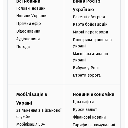
Всі новини
Війна Росії з
Головні новини
Україною
Новини України
Ракетні обстріли
Прямий ефір
Карта бойових дій
Відеоновини
Мирні переговори
Аудіоновини
Повітряна тривога в
Україні
Погода
Масована атака по
Україні
Вибухи у Росії
Втрати ворога
Мобілізація в
Новини економіки
Ціна нафти
Україні
Курси валют
Звільнення з військової
служби
Фінансові новини
Мобілізація 50+
Тарифи на комунальні