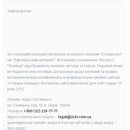
Наші додатки:
android
apple
smart tv
samsung smart tv
Всі комерційні рекламні матеріали позначені словами "Спецпроєкт"
чи "Партнерський матеріал". Матеріали з позначкою "Експерт",
"Позиція" відображають позицію авторів та героїв. Редакція може
не поділяти їхніх поглядів. Детальніше щодо реклами та правил
цитування можна ознайомитись в правилах користування сайтом.
Усі права захищені.
Матеріали сайту призначені для осіб старше
21
року (21+)
Онлайн-медіа «24 Канал»
пл. Галицька, буд. 15, м. Львів, 79008
Телефон
+380 (32) 229-77-77
Адреса електронної пошти —
legal@24tv.com.ua
Ідентифікатор онлайн-медіа в Реєстрі суб'єктів у сфері медіа —
R40-06057