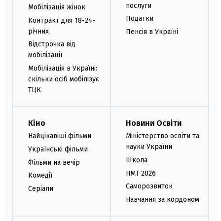
послуги
Мобілізація жінок
Податки
Контракт для 18-24-
річних
Пенсія в Україні
Відстрочка від
мобілізації
Мобілізація в Україні:
скільки осіб мобілізує
ТЦК
Кіно
Новини Освіти
Найцікавіші фільми
Міністерство освіти та
науки України
Українські фільми
Школа
Фільми на вечір
НМТ 2026
Комедії
Саморозвиток
Серіали
Навчання за кордоном