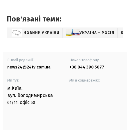
Повʼязані теми:
НОВИНИ УКРАЇНИ
УКРАЇНА – РОСІЯ
КРИ
E-mail редакції
Номер телефону:
news24@24tv.com.ua
+38 044 390 5077
Ми тут:
Ми в соцмережах:
м.Київ
,
вул. Володимирська
офіс
61/11,
50