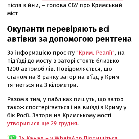
після війни, – голова СБУ про Кримський
міст
Окупанти перевіряють всі
автівки за допомогою рентгена
За інформацією проєкту
"Крим. Реалії"
, на
під'їзді до мосту в заторі стоять близько
1200 автомобілів. Повідомляється, що
станом на 8 ранку затор на в'їзд у Крим
тягнеться на 3 кілометри.
Разом з тим, у пабліках пишуть, що затор
також спостерігається і на виїзді з Криму у
бік Росії. Затори на Кримському мості
утворилися ще 29 грудня
.
24 Канал – у WhatsApp
Підпишіться,