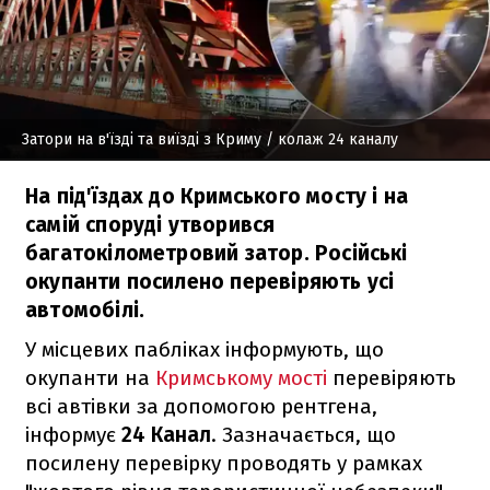
Затори на в'їзді та виїзді з Криму
/ колаж 24 каналу
На під'їздах до Кримського мосту і на
самій споруді утворився
багатокілометровий затор. Російські
окупанти посилено перевіряють усі
автомобілі.
У місцевих пабліках інформують, що
окупанти на
Кримському мості
перевіряють
всі автівки за допомогою рентгена,
інформує
24 Канал
. Зазначається, що
посилену перевірку проводять у рамках