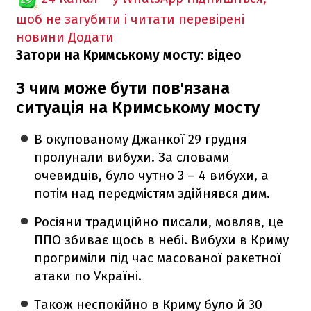
щоб не загубити і читати перевірені
новини
Додати
Затори на Кримському мосту: відео
З чим може бути пов'язана
ситуація на Кримському мосту
В окупованому Джанкої 29 грудня
пролунали вибухи. За словами
очевидців, було чутно 3 – 4 вибухи, а
потім над передмістям здійнявся дим.
Росіяни традиційно писали, мовляв, це
ППО збиває щось в небі. Вибухи в Криму
прогриміли під час масованої ракетної
атаки по Україні.
Також неспокійно в Криму було й 30