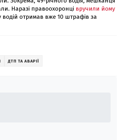
и. Зокрема, 49-річного водія, мешканця
али. Наразі правоохоронці
вручили йому
ку водій отримав вже 10 штрафів за
І
ДТП ТА АВАРІЇ