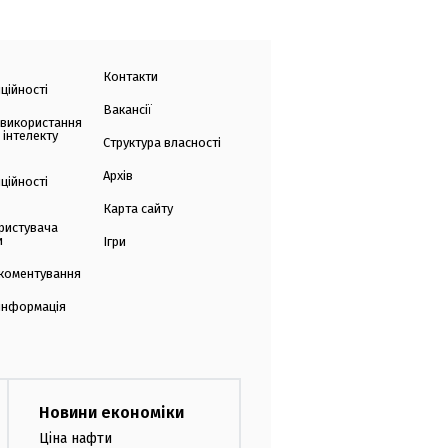
Контакти
ційності
Вакансії
 використання
 інтелекту
Структура власності
Архів
ційності
Карта сайту
ристувача
и
Ігри
коментування
 інформація
Новини економіки
Ціна нафти