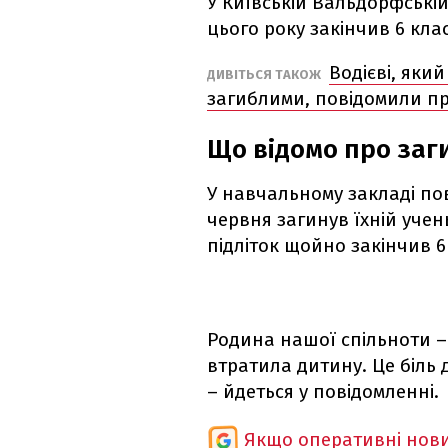
У Київській Вальдорфській
цього року закінчив 6 клас
Водієві, яки
ДИВІТЬСЯ ТАКОЖ
загиблими, повідомили пр
Що відомо про заги
У навчальному закладі пов
червня загинув їхній учен
підліток щойно закінчив 6
Родина нашої спільноти –
втратила дитину. Це біль д
– йдеться у повідомленні.
Якщо оперативні нови