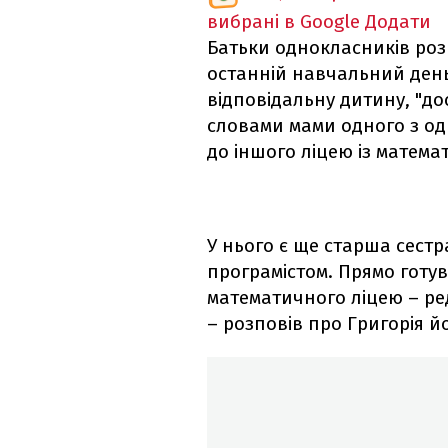
вибрані в Google
Додати
Батьки однокласників ро
останній навчальний день
відповідальну дитину, "до
словами мами одного з од
до іншого ліцею із матем
У нього є ще старша сестра
програмістом. Прямо готув
математичного ліцею – ре
– розповів про Григорія й