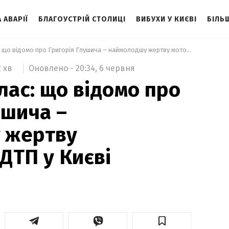
 АВАРІЇ
БЛАГОУСТРІЙ СТОЛИЦІ
ВИБУХИ У КИЄВІ
БІЛЬ
 Закінчив 6 клас: що відомо про Григорія Глушича – наймолодшу жертву моторошної ДТП у Києві 
Оновлено -
20:34,
6 червня
2 хв
лас: що відомо про
ушича –
 жертву
ДТП у Києві