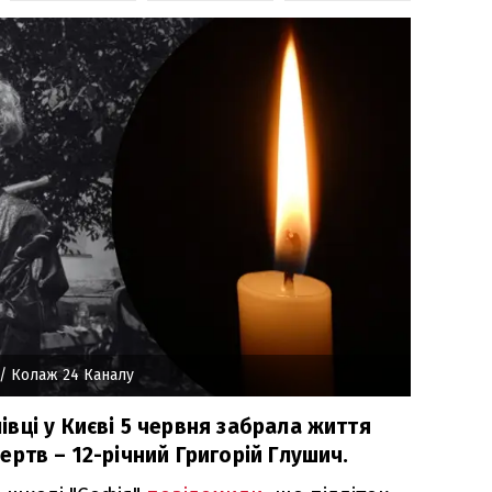
/ Колаж 24 Каналу
вці у Києві 5 червня забрала життя
ртв – 12-річний Григорій Глушич.