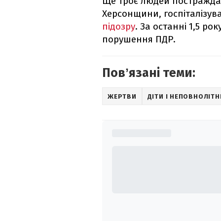
Ще троє людей постраждал
Херсонщини, госпіталізув
підозру
. За останні 1,5 ро
порушення ПДР.
Повʼязані теми:
ЖЕРТВИ
ДІТИ І НЕПОВНОЛІТН