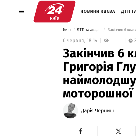
НОВИНИ КИЄВА
ДТП ТА
Київ
ДТП та аварії
6 червня,
18:14
Закінчив 6 к
Григорія Гл
наймолодшу
моторошної 
Дарія Черниш