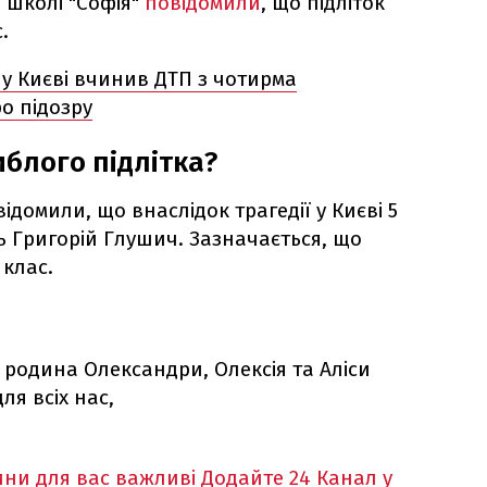
 школі "Софія"
повідомили
, що підліток
.
й у Києві вчинив ДТП з чотирма
о підозру
блого підлітка?
ідомили, що внаслідок трагедії у Києві 5
ь Григорій Глушич. Зазначається, що
 клас.
 родина Олександри, Олексія та Аліси
ля всіх нас,
ни для вас важливі
Додайте 24 Канал у