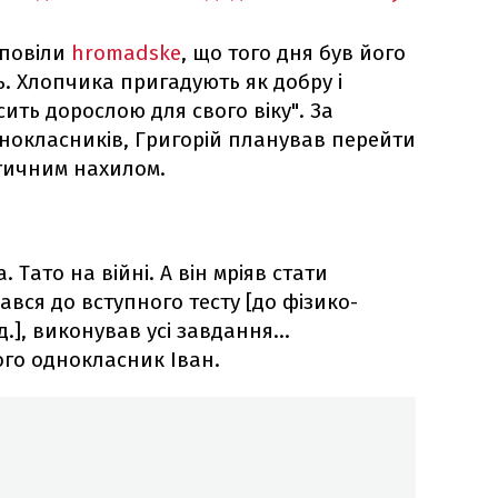
зповіли
hromadske
, що того дня був його
. Хлопчика пригадують як добру і
сить дорослою для свого віку". За
нокласників, Григорій планував перейти
атичним нахилом.
. Тато на війні. А він мріяв стати
ався до вступного тесту [до фізико-
д.], виконував усі завдання…
ого однокласник Іван.