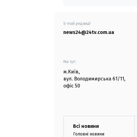
E-mail редакції
news24@24tv.com.ua
Ми тут:
м.Київ
,
вул. Володимирська
61/11,
офіс
50
Всі новини
Головні новини