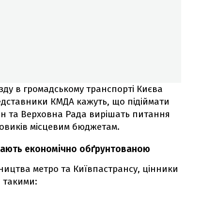
ду в громадському транспорті Києва
едставники КМДА кажуть, що підіймати
мін та Верховна Рада вирішать питання
говиків місцевим бюджетам.
ажають економічно обґрунтованою
вництва метро та Київпастрансу, цінники
и такими: