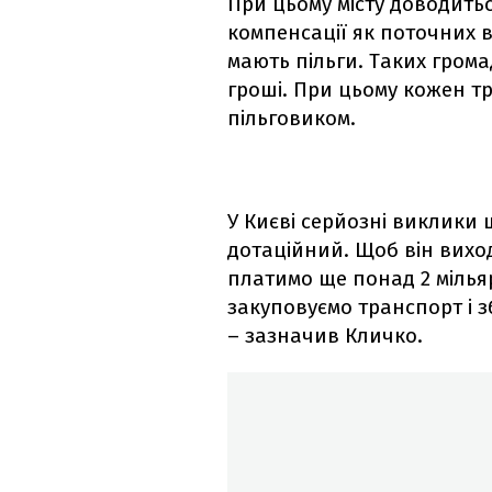
При цьому місту доводить
компенсації як поточних ви
мають пільги. Таких гром
гроші. При цьому кожен т
пільговиком.
У Києві серйозні виклики 
дотаційний. Щоб він вихо
платимо ще понад 2 мілья
закуповуємо транспорт і з
– зазначив Кличко.