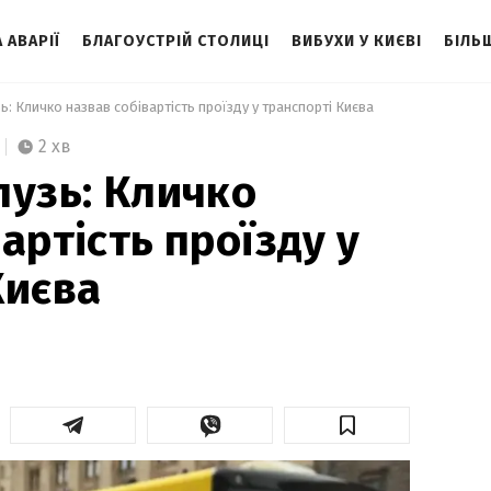
 АВАРІЇ
БЛАГОУСТРІЙ СТОЛИЦІ
ВИБУХИ У КИЄВІ
БІЛЬ
ь: Кличко назвав собівартість проїзду у транспорті Києва 
2 хв
лузь: Кличко
артість проїзду у
Києва