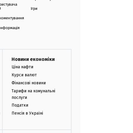
ристувача
и
Ігри
коментування
 інформація
Новини економіки
Ціна нафти
Курси валют
Фінансові новини
Тарифи на комунальні
послуги
Податки
и
Пенсія в Україні