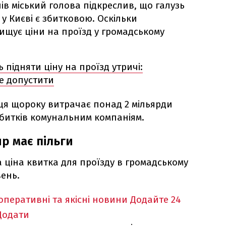
лів міський голова підкреслив, що галузь
у Києві є збитковою. Оскільки
ищує ціни на проїзд у громадському
ь підняти ціну на проїзд утричі:
не допустити
ця щороку витрачає понад 2 мільярди
збитків комунальним компаніям.
р має пільги
 ціна квитка для проїзду в громадському
вень.
оперативні та якісні новини
Додайте 24
Додати