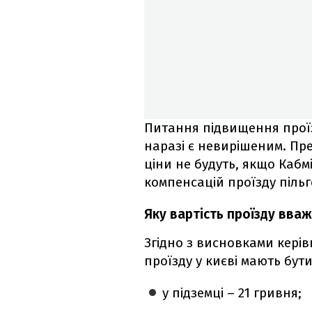
Питання підвищення проїз
наразі є невирішеним. Пр
ціни не будуть, якщо Каб
компенсацій проїзду піль
Яку вартість проїзду вв
Згідно з висновками кері
проїзду у києві мають бут
у підземці – 21 гривня;