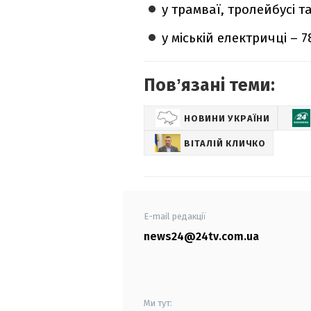
у трамваї, тролейбусі та
у міській електричці – 
Повʼязані теми:
НОВИНИ УКРАЇНИ
ВІТАЛІЙ КЛИЧКО
E-mail редакції
news24@24tv.com.ua
Ми тут: