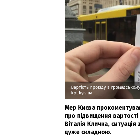
Вартість проїзду в громадськом
kpt.kyiv.ua
Мер Києва прокоментував
про підвищення вартості 
Віталія Кличка, ситуація
дуже складною.