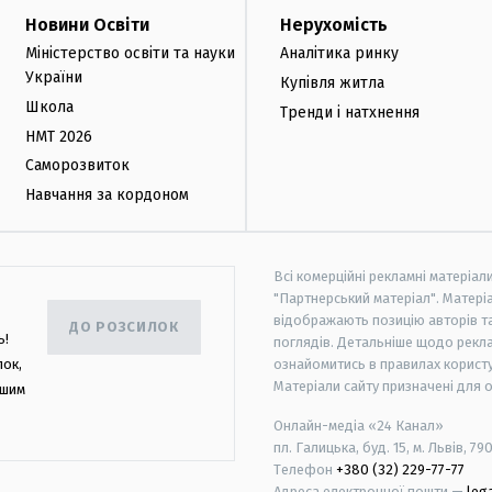
Новини Освіти
Нерухомість
Міністерство освіти та науки
Аналітика ринку
України
Купівля житла
Школа
Тренди і натхнення
НМТ 2026
Саморозвиток
Навчання за кордоном
Всі комерційні рекламні матеріал
"Партнерський матеріал". Матеріа
відображають позицію авторів та 
ДО РОЗСИЛОК
ь!
поглядів. Детальніше щодо рекл
лок,
ознайомитись в правилах користу
Матеріали сайту призначені для 
ашим
Онлайн-медіа «24 Канал»
пл. Галицька, буд. 15, м. Львів, 79
Телефон
+380 (32) 229-77-77
Адреса електронної пошти —
leg