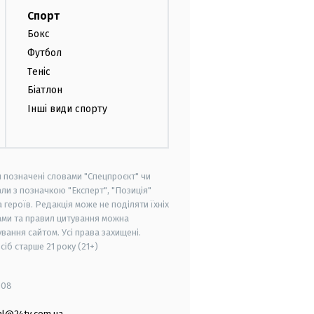
Спорт
Бокс
Футбол
Теніс
Біатлон
Інші види спорту
и позначені словами "Спецпроєкт" чи
ли з позначкою "Експерт", "Позиція"
героїв. Редакція може не поділяти їхніх
ами та правил цитування можна
вання сайтом. Усі права захищені.
осіб старше
21 року (21+)
008
al@24tv.com.ua