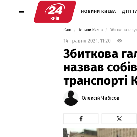
НОВИНИ КИЄВА
ДТП ТА
Київ
Новини Києва
 Збиткова галуз
14 травня 2021,
11:20
Збиткова га
назвав собів
транспорті 
Олексій Чибісов