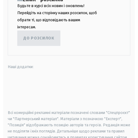
Будьте в курсі всіх новин і оновлень!
Перейдіть на сторінку наших розсилок, щоб
обрати ті, що відповідають вашим
інтересам.
ДО РОЗСИЛОК
Наші додатки:
android
apple
smart tv
samsung smart tv
Всі комерційні рекламні матеріали позначені словами "Спецпроєкт"
чи "Партнерський матеріал". Матеріали з позначкою "Експерт",
"Позиція" відображають позицію авторів та героїв. Редакція може
не поділяти їхніх поглядів. Детальніше щодо реклами та правил
цитування можна ознайомитись в правилах користування сайтом.