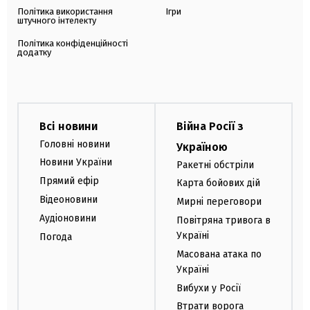
Політика використання
Ігри
штучного інтелекту
Політика конфіденційності
додатку
Всі новини
Війна Росії з
Головні новини
Україною
Новини України
Ракетні обстріли
Прямий ефір
Карта бойових дій
Відеоновини
Мирні переговори
Аудіоновини
Повітряна тривога в
Україні
Погода
Масована атака по
Україні
Вибухи у Росії
Втрати ворога