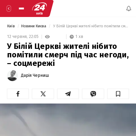
Київ
Новини Києва
 У Білій Церкві жителі нібито помітили смерч під час негоди, – соцмережі 
1 хв
12 червня,
22:05
У Білій Церкві жителі нібито
помітили смерч під час негоди,
– соцмережі
Дарія Черниш