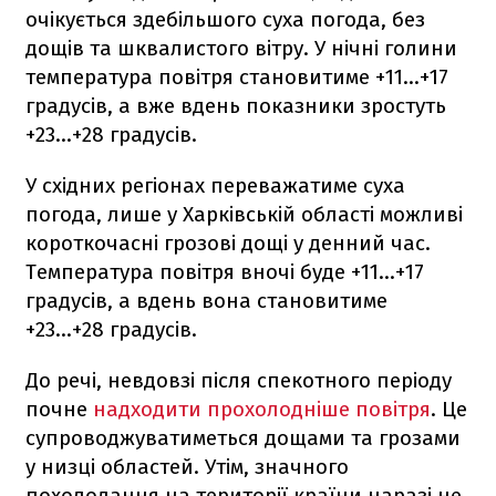
очікується здебільшого суха погода, без
дощів та шквалистого вітру. У нічні голини
температура повітря становитиме +11...+17
градусів, а вже вдень показники зростуть
+23...+28 градусів.
У східних регіонах переважатиме суха
погода, лише у Харківській області можливі
короткочасні грозові дощі у денний час.
Температура повітря вночі буде +11...+17
градусів, а вдень вона становитиме
+23...+28 градусів.
До речі, невдовзі після спекотного періоду
почне
надходити прохолодніше повітря
. Це
супроводжуватиметься дощами та грозами
у низці областей. Утім, значного
похолодання на території країни наразі не