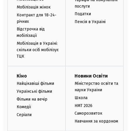
послуги
Мобілізація жінок
Податки
Контракт для 18-24-
річних
Пенсія в Україні
Відстрочка від
мобілізації
Мобілізація в Україні:
скільки осіб мобілізує
ТЦК
Кіно
Новини Освіти
Найцікавіші фільми
Міністерство освіти та
науки України
Українські фільми
Школа
Фільми на вечір
НМТ 2026
Комедії
Саморозвиток
Серіали
Навчання за кордоном