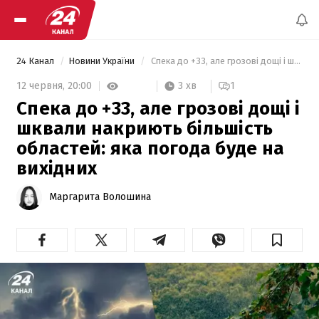
24 Канал
Новини України
 Спека до +33, але грозові дощі і шквали накриють більшість областей: яка погода буде на вихідних 
3 хв
12 червня,
20:00
1
Спека до +33, але грозові дощі і
шквали накриють більшість
областей: яка погода буде на
вихідних
Маргарита Волошина