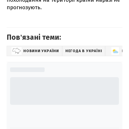
прогнозують.
Повʼязані теми:
НОВИНИ УКРАЇНИ
НЕГОДА В УКРАЇНІ
ПО