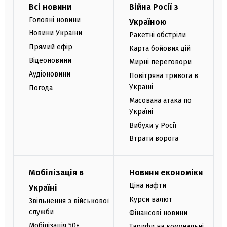
Всі новини
Війна Росії з
Головні новини
Україною
Новини України
Ракетні обстріли
Прямий ефір
Карта бойових дій
Відеоновини
Мирні переговори
Аудіоновини
Повітряна тривога в
Україні
Погода
Масована атака по
Україні
Вибухи у Росії
Втрати ворога
Мобілізація в
Новини економіки
Ціна нафти
Україні
Курси валют
Звільнення з військової
служби
Фінансові новини
Мобілізація 50+
Тарифи на комунальні