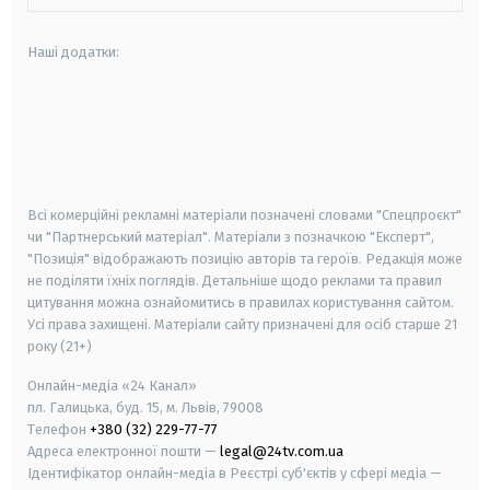
Наші додатки:
android
apple
smart tv
samsung smart tv
Всі комерційні рекламні матеріали позначені словами "Спецпроєкт"
чи "Партнерський матеріал". Матеріали з позначкою "Експерт",
"Позиція" відображають позицію авторів та героїв. Редакція може
не поділяти їхніх поглядів. Детальніше щодо реклами та правил
цитування можна ознайомитись в правилах користування сайтом.
Усі права захищені.
Матеріали сайту призначені для осіб старше
21
року (21+)
Онлайн-медіа «24 Канал»
пл. Галицька, буд. 15, м. Львів, 79008
Телефон
+380 (32) 229-77-77
Адреса електронної пошти —
legal@24tv.com.ua
Ідентифікатор онлайн-медіа в Реєстрі суб'єктів у сфері медіа —