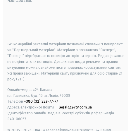
Наші додатки:
android
apple
smart tv
samsung smart tv
Всі комерційні рекламні матеріали позначені словами "Спецпроєкт"
чи "Партнерський матеріал". Матеріали з позначкою "Експерт",
"Позиція" відображають позицію авторів та героїв. Редакція може
не поділяти їхніх поглядів. Детальніше щодо реклами та правил
цитування можна ознайомитись в правилах користування сайтом.
Усі права захищені.
Матеріали сайту призначені для осіб старше
21
року (21+)
Онлайн-медіа «24 Канал»
пл. Галицька, буд. 15, м. Львів, 79008
Телефон
+380 (32) 229-77-77
Адреса електронної пошти —
legal@24tv.com.ua
Ідентифікатор онлайн-медіа в Реєстрі суб'єктів у сфері медіа —
R40-06057
© 2005—2026,
ПрАТ «Телерадіокомпанія "Люкс"», 24 Канал.