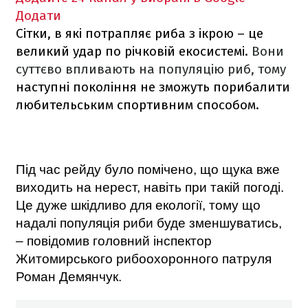
Додати
Сітки, в які потрапляє риба з ікрою – це
великий удар по річковій екосистемі.
Вони
суттєво впливають на популяцію риб, тому
наступні покоління не зможуть порибалити
любительським спортивним способом.
Пі
д час рейду бул
о помічено, що щука вже
виходить на нерест, навіть при такій погоді.
Це дуже шкідливо для екології, тому що
надалі популяція риби буде зменшуватись,
– повідомив головний інспектор
Житомирського рибоохоронного патруля
Роман Демянчук.