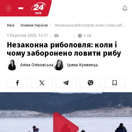
Київ
Новини України
 Незаконна риболовля: коли і чому заборонено ловити рибу 
4 хв
1 березня 2020,
14:11
Незаконна риболовля: коли і
чому заборонено ловити рибу
Аліна Оліховська
Ірина Кунинець