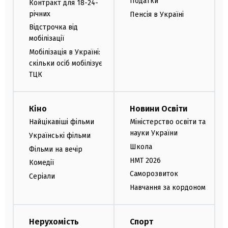
Податки
Контракт для 18-24-
річних
Пенсія в Україні
Відстрочка від
мобілізації
Мобілізація в Україні:
скільки осіб мобілізує
ТЦК
Кіно
Новини Освіти
Найцікавіші фільми
Міністерство освіти та
науки України
Українські фільми
Школа
Фільми на вечір
НМТ 2026
Комедії
Саморозвиток
Серіали
Навчання за кордоном
Нерухомість
Спорт