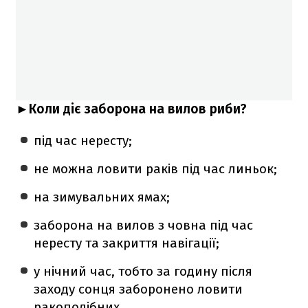
►Коли діє заборона на вилов риби?
під час нересту;
не можна ловити раків під час линьок;
на зимувальних ямах;
заборона на вилов з човна під час
нересту та закриття навігації;
у нічний час, тобто за годину після
заходу сонця заборонено ловити
ракоподібних.