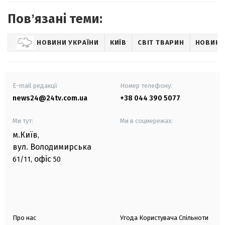
Повʼязані теми:
НОВИНИ УКРАЇНИ
КИЇВ
СВІТ ТВАРИН
НОВИНИ
E-mail редакції
Номер телефону:
news24@24tv.com.ua
+38 044 390 5077
Ми тут:
Ми в соцмережах:
м.Київ
,
вул. Володимирська
офіс
61/11,
50
Про нас
Угода Користувача Спільноти