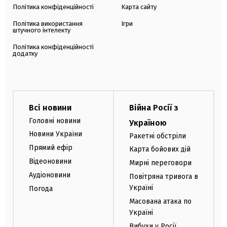
Політика конфіденційності
Карта сайту
Політика використання
Ігри
штучного інтелекту
Політика конфіденційності
додатку
Всі новини
Війна Росії з
Головні новини
Україною
Новини України
Ракетні обстріли
Прямий ефір
Карта бойових дій
Відеоновини
Мирні переговори
Аудіоновини
Повітряна тривога в
Україні
Погода
Масована атака по
Україні
Вибухи у Росії