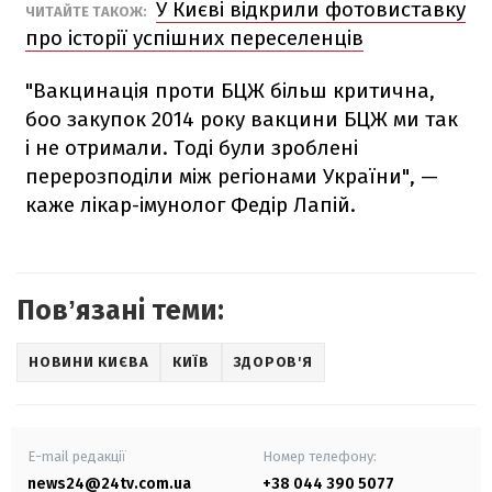
У Києві відкрили фотовиставку
ЧИТАЙТЕ ТАКОЖ:
про історії успішних переселенців
"Вакцинація проти БЦЖ більш критична,
боо закупок 2014 року вакцини БЦЖ ми так
і не отримали. Тоді були зроблені
перерозподіли між регіонами України", —
каже лікар-імунолог Федір Лапій.
Повʼязані теми:
НОВИНИ КИЄВА
КИЇВ
ЗДОРОВ'Я
E-mail редакції
Номер телефону:
news24@24tv.com.ua
+38 044 390 5077