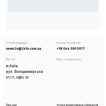
E-mail редакції
Номер телефону:
news24@24tv.com.ua
+38 044 390 5077
Ми тут:
Ми в соцмережах:
м.Київ
,
вул. Володимирська
офіс
61/11,
50
Про нас
Угода Користувача Спільноти