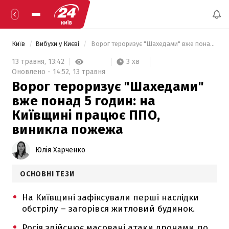
Київ
Вибухи у Києві
 Ворог тероризує "Шахедами" вже понад 5 годин: на Київщині працює ППО, виникла пожежа 
3 хв
13 травня,
13:42
Оновлено -
14:52,
13 травня
Ворог тероризує "Шахедами"
вже понад 5 годин: на
Київщині працює ППО,
виникла пожежа
Юлія Харченко
ОСНОВНІ ТЕЗИ
На Київщині зафіксували перші наслідки
обстрілу – загорівся житловий будинок.
Росія здійснює масовані атаки дронами по