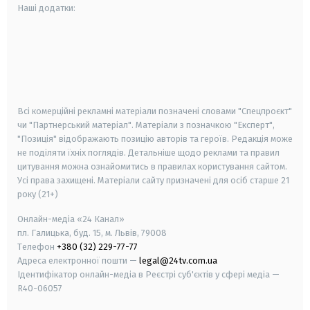
Наші додатки:
android
apple
smart tv
samsung smart tv
Всі комерційні рекламні матеріали позначені словами "Спецпроєкт"
чи "Партнерський матеріал". Матеріали з позначкою "Експерт",
"Позиція" відображають позицію авторів та героїв. Редакція може
не поділяти їхніх поглядів. Детальніше щодо реклами та правил
цитування можна ознайомитись в правилах користування сайтом.
Усі права захищені.
Матеріали сайту призначені для осіб старше
21
року (21+)
Онлайн-медіа «24 Канал»
пл. Галицька, буд. 15, м. Львів, 79008
Телефон
+380 (32) 229-77-77
Адреса електронної пошти —
legal@24tv.com.ua
Ідентифікатор онлайн-медіа в Реєстрі суб'єктів у сфері медіа —
R40-06057