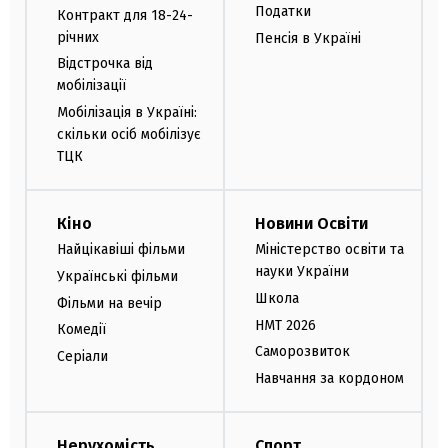
Податки
Контракт для 18-24-
річних
Пенсія в Україні
Відстрочка від
мобілізації
Мобілізація в Україні:
скільки осіб мобілізує
ТЦК
Кіно
Новини Освіти
Найцікавіші фільми
Міністерство освіти та
науки України
Українські фільми
Школа
Фільми на вечір
НМТ 2026
Комедії
Саморозвиток
Серіали
Навчання за кордоном
Нерухомість
Спорт