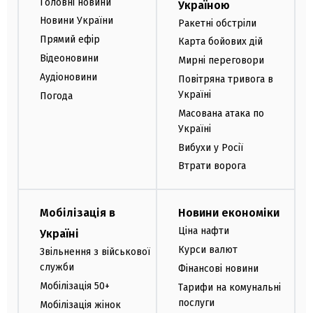
Головні новини
Україною
Новини України
Ракетні обстріли
Прямий ефір
Карта бойових дій
Відеоновини
Мирні переговори
Аудіоновини
Повітряна тривога в
Україні
Погода
Масована атака по
Україні
Вибухи у Росії
Втрати ворога
Мобілізація в
Новини економіки
Ціна нафти
Україні
Курси валют
Звільнення з військової
служби
Фінансові новини
Мобілізація 50+
Тарифи на комунальні
послуги
Мобілізація жінок