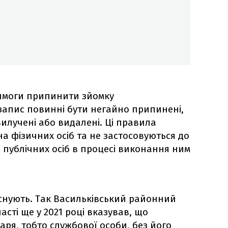
вимоги припинити зйомку
апис повинні бути негайно припинені,
 вилучені або видалені. ️Ці правила
 фізичних осіб та не застосовуються до
 публічних осіб в процесі виконання ним
існують. Так Васильківський районний
асті ще у 2021 році вказував, що
аря, тобто службової особи, без його