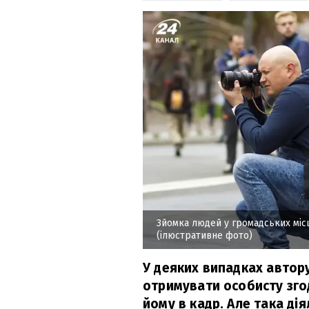
Зйомка людей у громадських міс
(ілюстративне фото)
У деяких випадках автор
отримувати особисту згод
йому в кадр. Але така ді