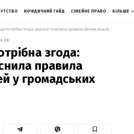
РУТСТВО
ЮРИДИЧНИЙ ГАЙД
СІМЕЙНЕ ПРАВО
БІЛЬШЕ
 Чи завжди потрібна згода: адвокат пояснила правила зйомки людей у громадських місцях 
4 хв
отрібна згода:
снила правила
й у громадських