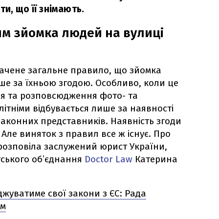
и, що її знімають.
м зйомка людей на вулиці
начене загальне правило, що зйомка
ше за їхньою згодою. Особливо, коли це
ння та розповсюдження фото- та
літніми відбувається лише за наявності
 законних представників. Наявність згоди
Але виняток з правил все ж існує. Про
озповіла заслужений юрист України,
тського обʼєднання
Doctor Law
Катерина
джуватиме свої закони з ЄС: Рада
зм