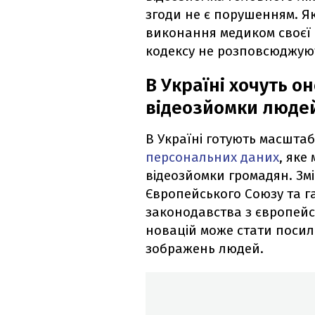
згоди не є порушенням. Я
виконання медиком своєї р
кодексу не розповсюджую
В Україні хочуть о
відеозйомки люде
В Україні готують масшта
персональних даних
, яке
відеозйомки громадян. Зм
Європейського Союзу та г
законодавства з європей
новацій може стати поси
зображень людей.