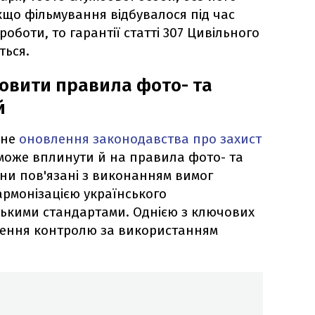
кщо фільмування відбувалося під час
оботи, то гарантії статті 307 Цивільного
ться.
новити правила фото- та
й
бне
оновлення законодавства про захист
 може вплинути й на правила фото- та
іни пов'язані з виконанням вимог
армонізацією українського
ськими стандартами. Однією з ключових
лення контролю за використанням