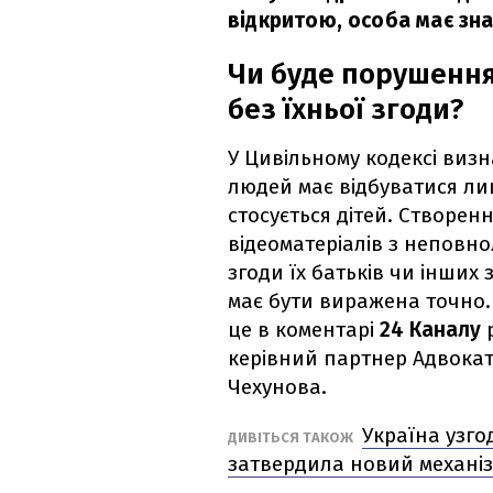
відкритою, особа має знат
Чи буде порушення
без їхньої згоди?
У Цивільному кодексі виз
людей має відбуватися ли
стосується дітей. Створе
відеоматеріалів з неповно
згоди їх батьків чи інших
має бути виражена точно. 
це в коментарі
24 Каналу
р
керівний партнер Адвока
Чехунова.
Україна узго
ДИВІТЬСЯ ТАКОЖ
затвердила новий механі