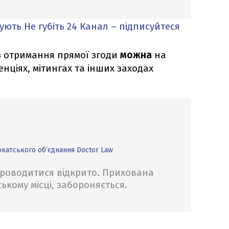
кують
Не губіть 24 Канал – підписуйтеся
 отримання прямої згоди
можна
на
енціях, мітингах та інших заходах
окатського обʼєднання
Doctor Law
роводитися відкрито. Прихована
ському місці, забороняється.