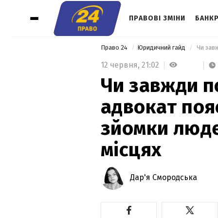
ПРАВОВІ ЗМІНИ
БАНК
Право 24
Юридичний гайд
12 червня,
21:02
Чи завжди п
адвокат поя
зйомки люде
місцях
Дар'я Смородська