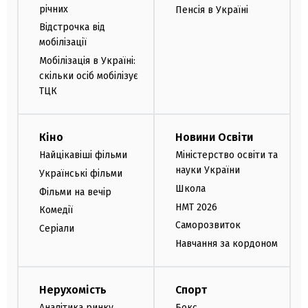
річних
Пенсія в Україні
Відстрочка від
мобілізації
Мобілізація в Україні:
скільки осіб мобілізує
ТЦК
Кіно
Новини Освіти
Найцікавіші фільми
Міністерство освіти та
науки України
Українські фільми
Школа
Фільми на вечір
НМТ 2026
Комедії
Саморозвиток
Серіали
Навчання за кордоном
Нерухомість
Спорт
Аналітика ринку
Бокс