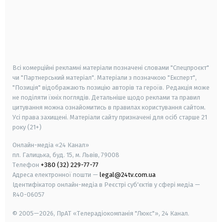
android
apple
smart tv
samsung smart tv
Всі комерційні рекламні матеріали позначені словами "Спецпроєкт"
чи "Партнерський матеріал". Матеріали з позначкою "Експерт",
"Позиція" відображають позицію авторів та героїв. Редакція може
не поділяти їхніх поглядів. Детальніше щодо реклами та правил
цитування можна ознайомитись в правилах користування сайтом.
Усі права захищені.
Матеріали сайту призначені для осіб старше
21
року (21+)
Онлайн-медіа «24 Канал»
пл. Галицька, буд. 15, м. Львів, 79008
Телефон
+380 (32) 229-77-77
Адреса електронної пошти —
legal@24tv.com.ua
Ідентифікатор онлайн-медіа в Реєстрі суб'єктів у сфері медіа —
R40-06057
© 2005—2026,
ПрАТ «Телерадіокомпанія "Люкс"», 24 Канал.