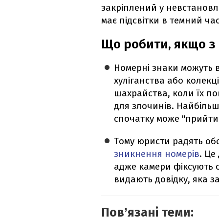
закріплений у невстановл
має підсвітки в темний ча
Що робити, якщо з
Номерні знаки можуть в
хуліганства або колекц
шахрайства, коли їх п
для злочинів. Найбільш
спочатку може "прийти
Тому юристи радять об
зникнення номерів
. Це
адже камери фіксують с
видають довідку, яка з
Повʼязані теми: