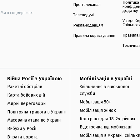
Політика
Про телеканал
конфіден
додатку
Ми в соцмережах:
Телеведучі
Угода Ко
Спільнот
Рекламодавцям
Правила 
Правила користування
Технічна
Війна Росії з Україною
Мобілізація в Україні
Ракетні обстріли
Звільнення з військової
служби
Карта бойових дій
Мобілізація 50+
Мирні переговори
Мобілізація жінок
Повітряна тривога в Україні
Контракт для 18-24-річних
Масована атака по Україні
Відстрочка від мобілізації
Вибухи у Росії
Мобілізація в Україні: скільк
Втрати ворога