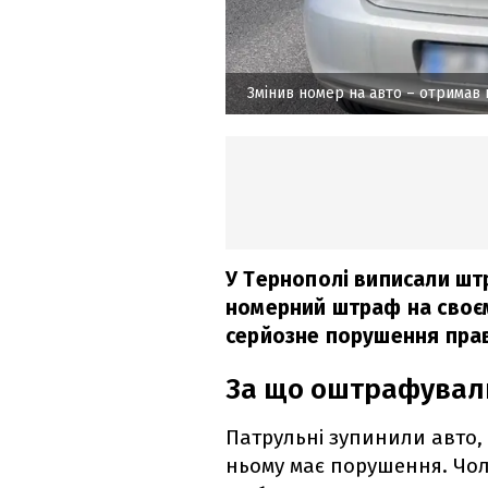
Змінив номер на авто – отримав
У Тернополі виписали шт
номерний штраф на своєм
серйозне порушення пра
За що оштрафувал
Патрульні зупинили авто,
ньому має порушення. Чол