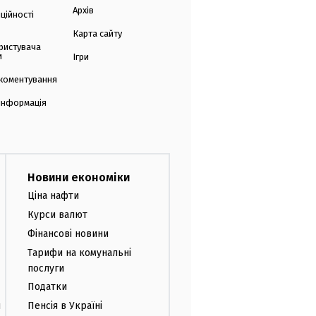
Архів
ційності
Карта сайту
ристувача
и
Ігри
коментування
 інформація
Новини економіки
Ціна нафти
Курси валют
Фінансові новини
Тарифи на комунальні
послуги
Податки
и
Пенсія в Україні