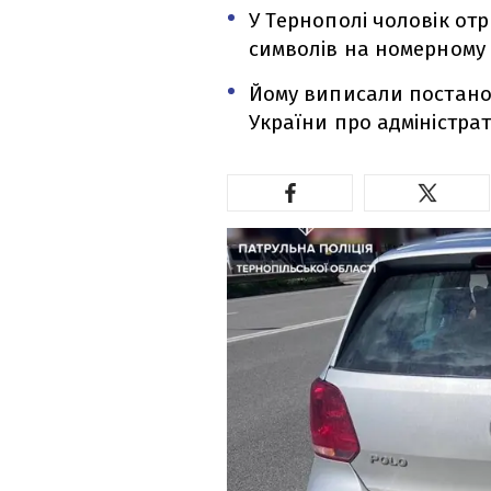
У Тернополі чоловік от
символів на номерному 
Йому виписали постанову
України про адміністра