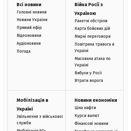
Всі новини
Війна Росії з
Головні новини
Україною
Новини України
Ракетні обстріли
Прямий ефір
Карта бойових дій
Відеоновини
Мирні переговори
Аудіоновини
Повітряна тривога в
Україні
Погода
Масована атака по
Україні
Вибухи у Росії
Втрати ворога
Мобілізація в
Новини економіки
Ціна нафти
Україні
Курси валют
Звільнення з військової
служби
Фінансові новини
Мобілізація 50+