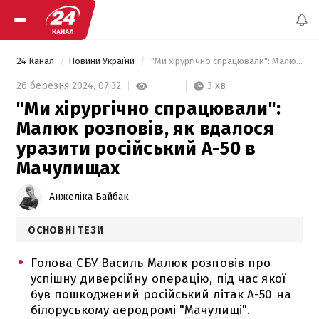
24 Канал
Новини України
 "Ми хірургічно спрацювали": Малюк розповів, як вдалося уразити російський А-50 в Мачулищах 
3 хв
26 березня 2024,
07:32
"Ми хірургічно спрацювали":
Малюк розповів, як вдалося
уразити російський А-50 в
Мачулищах
Анжеліка Байбак
ОСНОВНІ ТЕЗИ
Голова СБУ Василь Малюк розповів про
успішну диверсійну операцію, під час якої
був пошкоджений російський літак А-50 на
білоруському аеродромі "Мачулищі".