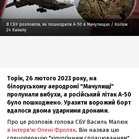
В СБУ розповіли, як пошкодили А-50 в Мачулищах
/ Колаж
24 Каналу
Торік, 26 лютого 2023 року, на
білоруському аеродромі "Мачулищі"
пролунали вибухи, а російський літак А-50
було пошкоджено. Уразити ворожий борт
вдалося двома ударними дронами.
Про це розповів голова СБУ Василь Малюк
в інтерв'ю Олені Фроляк
. Він назвав цю
спецоперацію "хірургічним спрацюванням",