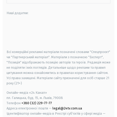
Наші додатки:
android
apple
smart tv
samsung smart tv
Всі комерційні рекламні матеріали позначені словами "Спецпроєкт"
чи "Партнерський матеріал". Матеріали з позначкою "Експерт",
"Позиція" відображають позицію авторів та героїв. Редакція може
не поділяти їхніх поглядів. Детальніше щодо реклами та правил
цитування можна ознайомитись в правилах користування сайтом.
Усі права захищені.
Матеріали сайту призначені для осіб старше
21
року (21+)
Онлайн-медіа «24 Канал»
пл. Галицька, буд. 15, м. Львів, 79008
Телефон
+380 (32) 229-77-77
Адреса електронної пошти —
legal@24tv.com.ua
Ідентифікатор онлайн-медіа в Реєстрі суб'єктів у сфері медіа —