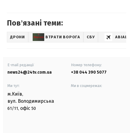
Повʼязані теми:
ДРОНИ
ВТРАТИ ВОРОГА
СБУ
АВІАЦІЯ
E-mail редакції
Номер телефону:
news24@24tv.com.ua
+38 044 390 5077
Ми тут:
Ми в соцмережах:
м.Київ
,
вул. Володимирська
офіс
61/11,
50