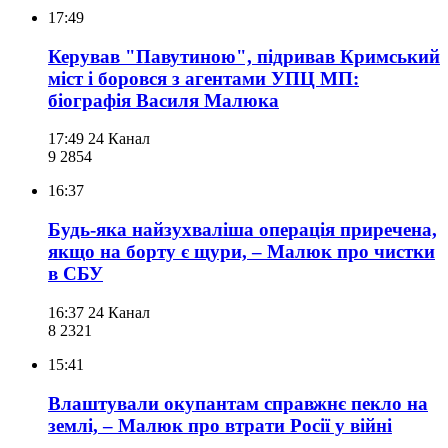
17:49
Керував "Павутиною", підривав Кримський
міст і боровся з агентами УПЦ МП:
біографія Василя Малюка
17:49
24 Канал
9 285
4
16:37
Будь-яка найзухваліша операція приречена,
якщо на борту є щури, – Малюк про чистки
в СБУ
16:37
24 Канал
8 232
1
15:41
Влаштували окупантам справжнє пекло на
землі, – Малюк про втрати Росії у війні