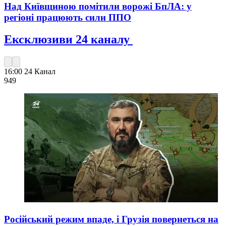
Над Київщиною помітили ворожі БпЛА: у
регіоні працюють сили ППО
Ексклюзиви 24 каналу
16:00
24 Канал
949
Російський режим впаде, і Грузія повернеться на