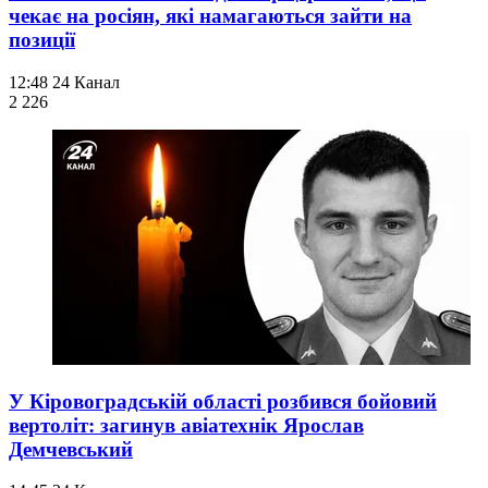
чекає на росіян, які намагаються зайти на
позиції
12:48
24 Канал
2 226
У Кіровоградській області розбився бойовий
вертоліт: загинув авіатехнік Ярослав
Демчевський