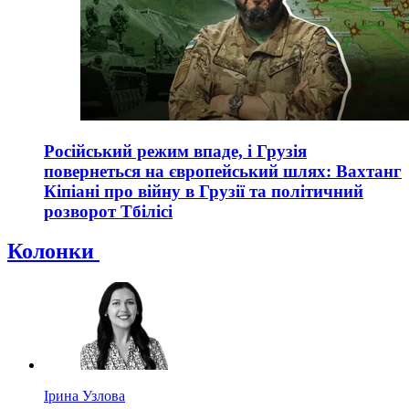
Російський режим впаде, і Грузія
повернеться на європейський шлях: Вахтанг
Кіпіані про війну в Грузії та політичний
розворот Тбілісі
Колонки
Ірина Узлова