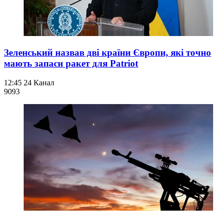
Зеленський назвав дві країни Європи, які точно
мають запаси ракет для Patriot
12:45
24 Канал
909
3