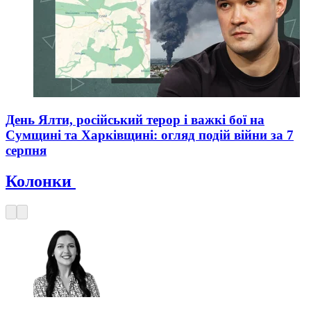
День Ялти, російський терор і важкі бої на
Сумщині та Харківщині: огляд подій війни за 7
серпня
Колонки