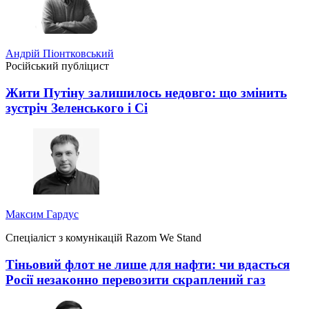
Андрій Піонтковський
Російський публіцист
Жити Путіну залишилось недовго: що змінить
зустріч Зеленського і Сі
Максим Гардус
Спеціаліст з комунікацій Razom We Stand
Тіньовий флот не лише для нафти: чи вдасться
Росії незаконно перевозити скраплений газ