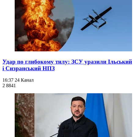
Удар по глибокому тилу: ЗСУ уразили Ільський
і Сизранський НПЗ
16:37
24 Канал
2 884
1