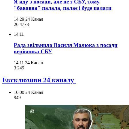
Я йду з посади, але не з СБУ, тому
"бавовна" палала, палає і буде палати
14:29
24 Канал
26 477
8
14:11
Рада звільнила Василя Малюка з посади
керівника СБУ
14:11
24 Канал
3 249
Ексклюзиви 24 каналу
16:00
24 Канал
949