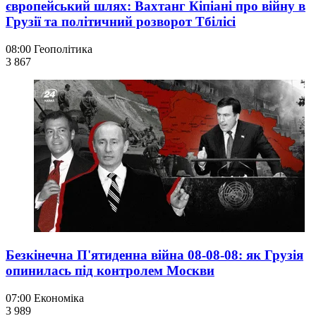
європейський шлях: Вахтанг Кіпіані про війну в
Грузії та політичний розворот Тбілісі
08:00
Геополітика
3 867
Безкінечна П'ятиденна війна 08-08-08: як Грузія
опинилась під контролем Москви
07:00
Економіка
3 989