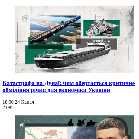
Катастрофа на Дунаї: чим обертається критичне
обміління річки для економіки України
18:00
24 Канал
2 085