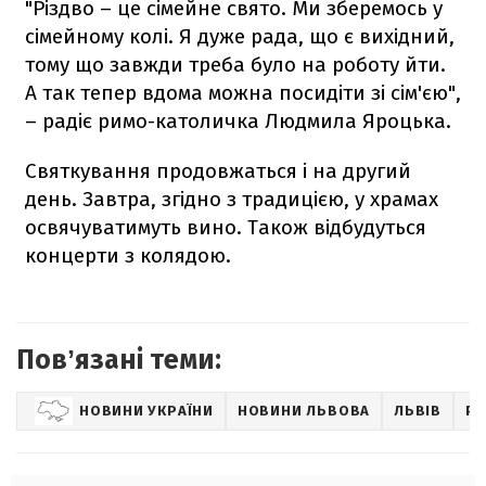
"Різдво – це сімейне свято. Ми зберемось у
сімейному колі. Я дуже рада, що є вихідний,
тому що завжди треба було на роботу йти.
А так тепер вдома можна посидіти зі сім'єю",
– радіє римо-католичка Людмила Яроцька.
Святкування продовжаться і на другий
день. Завтра, згідно з традицією, у храмах
освячуватимуть вино. Також відбудуться
концерти з колядою.
Повʼязані теми:
НОВИНИ УКРАЇНИ
НОВИНИ ЛЬВОВА
ЛЬВІВ
РІ