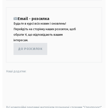
Email - розсилка
Будьте в курсі всіх новин і оновлень!
Перейдіть на сторінку наших розсилок, щоб
обрати ті, що відповідають вашим
інтересам.
ДО РОЗСИЛОК
Наші додатки:
android
apple
smart tv
samsung smart tv
Всі комерційні рекламні матеріали позначені словами "Спецпроєкт"