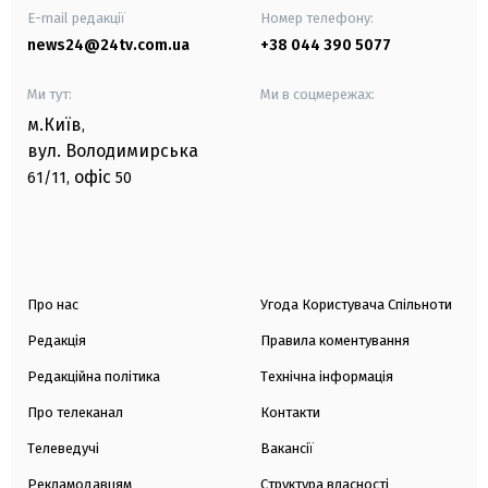
E-mail редакції
Номер телефону:
news24@24tv.com.ua
+38 044 390 5077
Ми тут:
Ми в соцмережах:
м.Київ
,
вул. Володимирська
офіс
61/11,
50
Про нас
Угода Користувача Спільноти
Редакція
Правила коментування
Редакційна політика
Технічна інформація
Про телеканал
Контакти
Телеведучі
Вакансії
Рекламодавцям
Структура власності