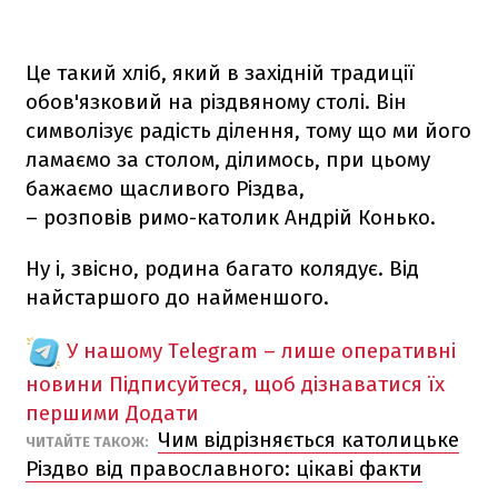
Це такий хліб, який в західній традиції
обов'язковий на різдвяному столі. Він
символізує радість ділення, тому що ми його
ламаємо за столом, ділимось, при цьому
бажаємо щасливого Різдва,
– розповів римо-католик Андрій Конько.
Ну і, звісно, родина багато колядує. Від
найстаршого до найменшого.
У нашому Telegram – лише оперативні
новини
Підписуйтеся, щоб дізнаватися їх
першими
Додати
Чим відрізняється католицьке
ЧИТАЙТЕ ТАКОЖ:
Різдво від православного: цікаві факти