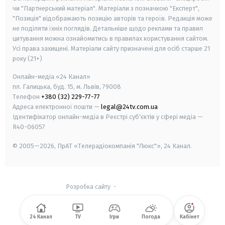
чи "Партнерський матеріал". Матеріали з позначкою "Експерт",
"Позиція" відображають позицію авторів та героїв. Редакція може
не поділяти їхніх поглядів. Детальніше щодо реклами та правил
цитування можна ознайомитись в правилах користування сайтом.
Усі права захищені.
Матеріали сайту призначені для осіб старше
21
року (21+)
Онлайн-медіа «24 Канал»
пл. Галицька, буд. 15, м. Львів, 79008
Телефон
+380 (32) 229-77-77
Адреса електронної пошти —
legal@24tv.com.ua
Ідентифікатор онлайн-медіа в Реєстрі суб'єктів у сфері медіа —
R40-06057
© 2005—2026,
ПрАТ «Телерадіокомпанія "Люкс"», 24 Канал.
Розробка сайту
-
24 Канал
TV
Ігри
Погода
Кабінет