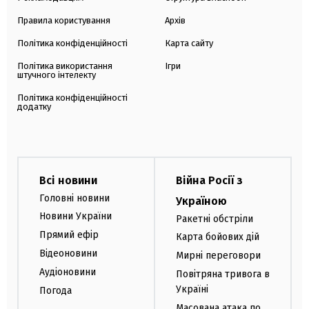
Правила користування
Архів
Політика конфіденційності
Карта сайту
Політика використання
Ігри
штучного інтелекту
Політика конфіденційності
додатку
Всі новини
Війна Росії з
Головні новини
Україною
Новини України
Ракетні обстріли
Прямий ефір
Карта бойових дій
Відеоновини
Мирні переговори
Аудіоновини
Повітряна тривога в
Україні
Погода
Масована атака по