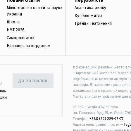
Новини Освіти
Нерухомість
Міністерство освіти та науки
Аналітика ринку
України
Купівля житла
Школа
Тренди і натхнення
НМТ 2026
Саморозвиток
Навчання за кордоном
Всі комерційні рекламні матеріал
"Партнерський матеріал". Матеріа
відображають позицію авторів та 
ДО РОЗСИЛОК
ь!
поглядів. Детальніше щодо рекл
лок,
ознайомитись в правилах користу
Матеріали сайту призначені для 
ашим
Онлайн-медіа «24 Канал»
пл. Галицька, буд. 15, м. Львів, 79
Телефон
+380 (32) 229-77-77
Адреса електронної пошти —
leg
Ідентифікатор онлайн-медіа в Реє