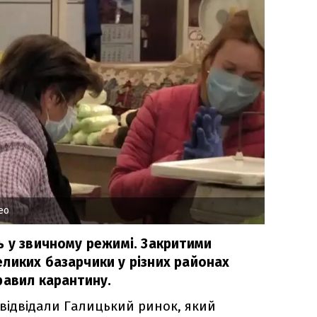
ео
ь у звичному режимі. Закритими
ликих базарчики у різних районах
равил карантину.
відвідали Галицький ринок, який