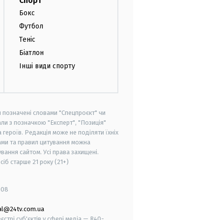
Спорт
Бокс
Футбол
Теніс
Біатлон
Інші види спорту
и позначені словами "Спецпроєкт" чи
ли з позначкою "Експерт", "Позиція"
героїв. Редакція може не поділяти їхніх
ами та правил цитування можна
вання сайтом. Усі права захищені.
осіб старше
21 року (21+)
008
al@24tv.com.ua
стрі суб'єктів у сфері медіа — R40-