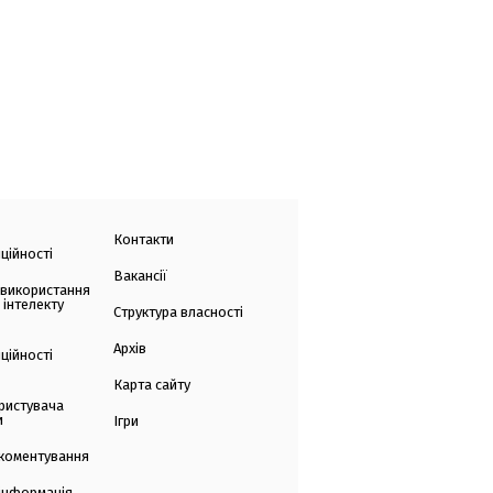
Контакти
ційності
Вакансії
 використання
 інтелекту
Структура власності
Архів
ційності
Карта сайту
ристувача
и
Ігри
коментування
 інформація