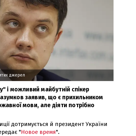
ритих джерел
ду" і можливий майбутній спікер
азумков заявив, що є прихильником
ржавної мови, але діяти потрібно
иції дотримується й президент України
редає "
Новое время
".