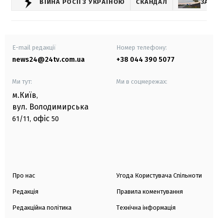
ВІЙНА РОСІЇ З УКРАЇНОЮ
СКАНДАЛ
ЗАПО
E-mail редакції
Номер телефону:
news24@24tv.com.ua
+38 044 390 5077
Ми тут:
Ми в соцмережах:
м.Київ
,
вул. Володимирська
офіс
61/11,
50
Про нас
Угода Користувача Спільноти
Редакція
Правила коментування
Редакційна політика
Технічна інформація