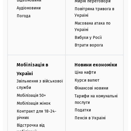
Відеоновини
Мирні переговори
Аудіоновини
Повітряна тривога в
Україні
Погода
Масована атака по
Україні
Вибухи у Росії
Втрати ворога
Мобілізація в
Новини економіки
Ціна нафти
Україні
Курси валют
Звільнення з військової
служби
Фінансові новини
Мобілізація 50+
Тарифи на комунальні
послуги
Мобілізація жінок
Податки
Контракт для 18-24-
річних
Пенсія в Україні
Відстрочка від