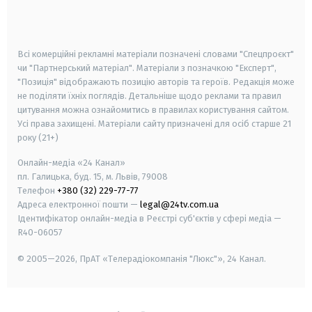
smart tv
samsung smart tv
Всі комерційні рекламні матеріали позначені словами "Спецпроєкт"
чи "Партнерський матеріал". Матеріали з позначкою "Експерт",
"Позиція" відображають позицію авторів та героїв. Редакція може
не поділяти їхніх поглядів. Детальніше щодо реклами та правил
цитування можна ознайомитись в правилах користування сайтом.
Усі права захищені.
Матеріали сайту призначені для осіб старше
21
року (21+)
Онлайн-медіа «24 Канал»
пл. Галицька, буд. 15, м. Львів, 79008
Телефон
+380 (32) 229-77-77
Адреса електронної пошти —
legal@24tv.com.ua
Ідентифікатор онлайн-медіа в Реєстрі суб'єктів у сфері медіа —
R40-06057
© 2005—2026,
ПрАТ «Телерадіокомпанія "Люкс"», 24 Канал.