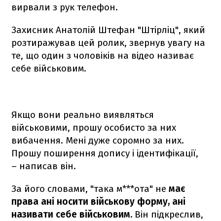
вирвали з рук телефон.
Захисник Анатолій Штефан "Штірліц", який
розтиражував цей ролик, звернув увагу на
те, що один з чоловіків на відео називає
себе військовим.
Якщо вони реально виявляться
військовими, прошу особисто за них
вибачення. Мені дуже соромно за них.
Прошу поширення допису і ідентифікації,
– написав він.
За його словами, "така м***ота" не
має
права ані носити військову форму, ані
називати себе військовим.
Він підкреслив,