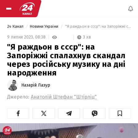
24 Канал
Новини України
 "Я раждьон в ссср": на Запоріжжі спалахнув скандал через російську музику на дні народження 
3 хв
9 липня 2023,
08:38
"Я раждьон в ссср": на
Запоріжжі спалахнув скандал
через російську музику на дні
народження
Назарій Лазур
Джерело:
Анатолій Штефан "Штірліц"