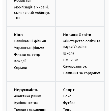
мобілізації
Мобілізація в Україні:
скільки осіб мобілізує
ТЦК
Кіно
Новини Освіти
Найцікавіші фільми
Міністерство освіти та
науки України
Українські фільми
Школа
Фільми на вечір
НМТ 2026
Комедії
Саморозвиток
Серіали
Навчання за кордоном
Нерухомість
Спорт
Аналітика ринку
Бокс
Купівля житла
Футбол
Тренди і натхнення
Теніс