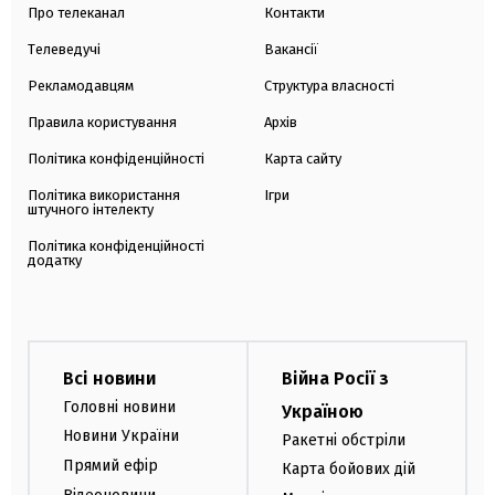
Про телеканал
Контакти
Телеведучі
Вакансії
Рекламодавцям
Структура власності
Правила користування
Архів
Політика конфіденційності
Карта сайту
Політика використання
Ігри
штучного інтелекту
Політика конфіденційності
додатку
Всі новини
Війна Росії з
Головні новини
Україною
Новини України
Ракетні обстріли
Прямий ефір
Карта бойових дій