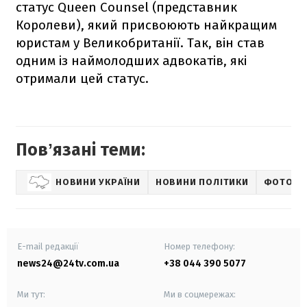
статус Queen Counsel (представник
Королеви), який присвоюють найкращим
юристам у Великобританії. Так, він став
одним із наймолодших адвокатів, які
отримали цей статус.
Повʼязані теми:
НОВИНИ УКРАЇНИ
НОВИНИ ПОЛІТИКИ
ФОТОНО
E-mail редакції
Номер телефону:
news24@24tv.com.ua
+38 044 390 5077
Ми тут:
Ми в соцмережах: