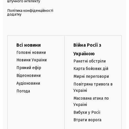
штучного інтелекту
Політика конфіденційності
додатку
Всі новини
Війна Росії з
Головні новини
Україною
Новини України
Ракетні обстріли
Прямий ефір
Карта бойових дій
Відеоновини
Мирні переговори
Аудіоновини
Повітряна тривога в
Україні
Погода
Масована атака по
Україні
Вибухи у Росії
Втрати ворога