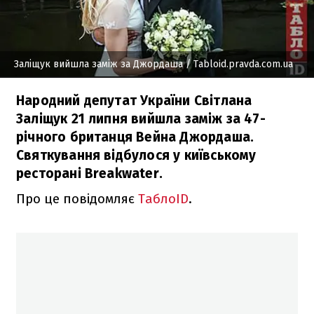
Заліщук вийшла заміж за Джордаша
/ Tabloid.pravda.com.ua
Народний депутат України Світлана
Заліщук 21 липня вийшла заміж за 47-
річного британця Вейна Джордаша.
Святкування відбулося у київському
ресторані Breakwater.
Про це повідомляє
TaблоID
.