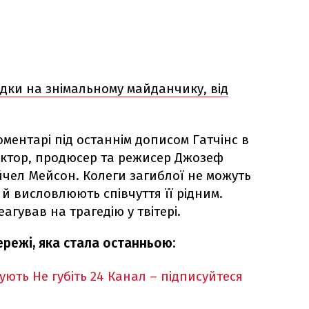
дки на знімальному майданчику, від
ментарі під останнім дописом Гатчінс в
– актор, продюсер та режисер Джозеф
чел Мейсон. Колеги загиблої не можуть
 й висловлюють співчуття її рідним.
еагував на трагедію у твітері.
ережі, яка стала останньою:
кують
Не губіть 24 Канал – підписуйтеся