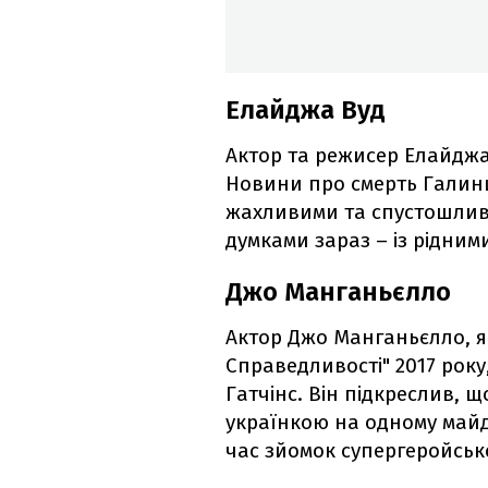
Елайджа Вуд
Актор та режисер Елайджа
Новини про смерть Галини
жахливими та спустошливи
думками зараз –
із рідним
Джо Манганьєлло
Актор Джо Манганьєлло, як
Справедливості" 2017 рок
Гатчінс. Він підкреслив,
українкою на одному майд
час зйомок супергеройськ