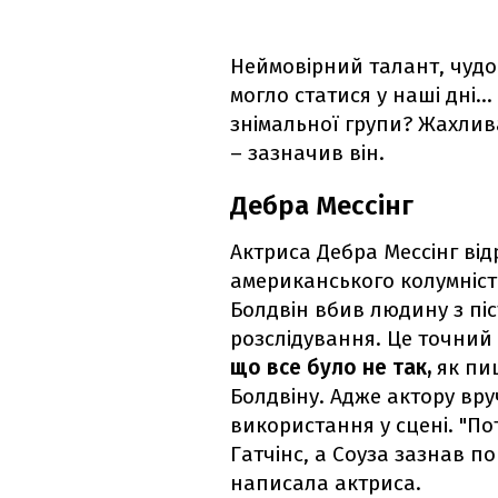
Неймовірний талант, чудо
могло статися у наші дні…
знімальної групи? Жахлива
– зазначив він.
Дебра Мессінг
Актриса Дебра Мессінг від
американського колумніст
Болдвін вбив людину з пі
розслідування. Це точний
що все було не так,
як пи
Болдвіну. Адже актору вр
використання у сцені. "По
Гатчінс, а Соуза зазнав пор
написала актриса.