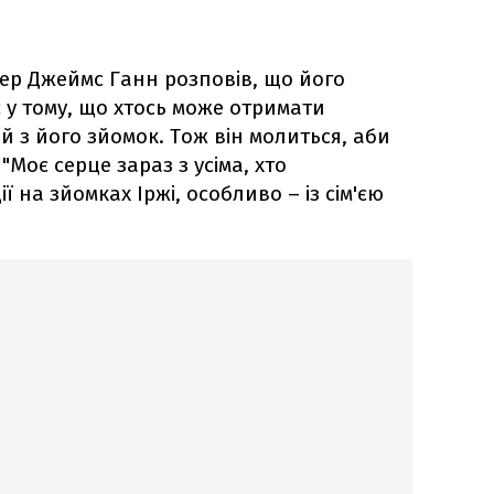
ер Джеймс Ганн розповів, що його
 у тому, що хтось може отримати
й з його зйомок. Тож він молиться, аби
"Моє серце зараз з усіма, хто
ї на зйомках Іржі, особливо – із сім'єю