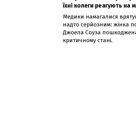
їхні колеги реагують на 
Медики намагалися врятув
надто серйозним: жінка по
Джоела Соуза пошкоджена 
критичному стані.