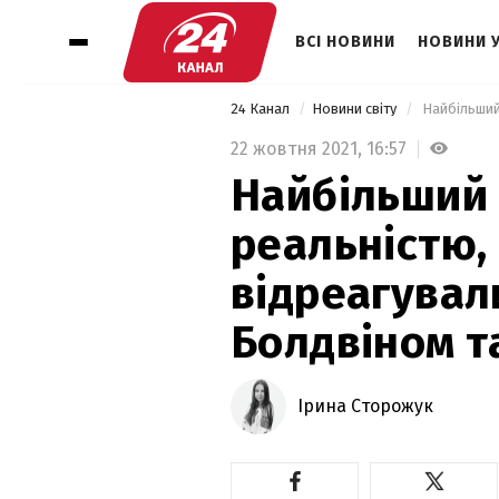
ВСІ НОВИНИ
НОВИНИ 
24 Канал
Новини світу
22 жовтня 2021,
16:57
Найбільший 
реальністю, 
відреагувал
Болдвіном т
Ірина Сторожук