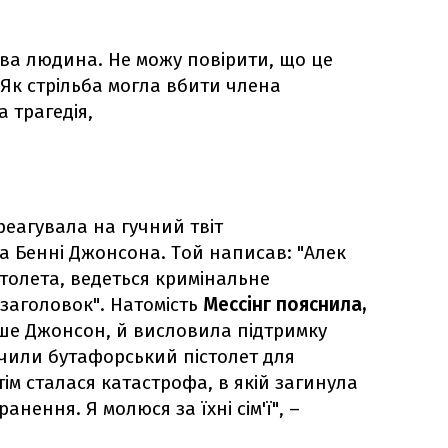
ва людина. Не можу повірити, що це
 Як стрільба могла вбити члена
 трагедія,
реагувала на гучний твіт
а Бенні Джонсона. Той написав: "Алек
столета, ведеться кримінальне
 заголовок". Натомість
Мессінг пояснила,
ше Джонсон, й висловила підтримку
учили бутафорський пістолет для
тім сталася катастрофа, в якій загинула
анення. Я молюся за їхні сім'ї", –