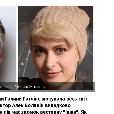
 сталося
/ Колаж 24 каналу
ки Галини Гатчінс шокувала весь світ.
ктор Алек Болдвін випадково
 під час зйомок вестерну "Іржа". Як