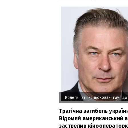
Колеги Гатчінс шоковані тим, що
Трагічна загибель україн
Відомий американський а
застрелив кінооператорку