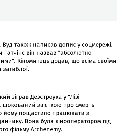
 Вуд також написав допис у соцмережі.
 Гатчінс він назвав "абсолютно
ми". Кіномитець додав, що всіма своїми
и загиблої.
ий зіграв Дезстроука у "Лізі
у, шокований звісткою про смерть
 що йому пощастило працювати з
анчику. Вона була кінооператором під
ого фільму Archenemy.