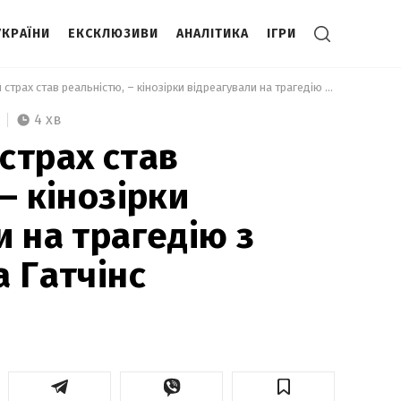
УКРАЇНИ
ЕКСКЛЮЗИВИ
АНАЛІТИКА
ІГРИ
 Найбільший страх став реальністю, – кінозірки відреагували на трагедію з Болдвіном та Гатчінс 
4 хв
страх став
– кінозірки
и на трагедію з
а Гатчінс