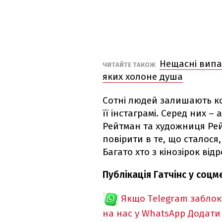
Нещасні випа
ЧИТАЙТЕ ТАКОЖ
яких холоне душа
Сотні людей залишають ко
її інстаграмі. Серед них 
Рейтман та художниця Рей
повірити в те, що сталося,
Багато хто з кінозірок відр
Публікація Гатчінс у соцм
Якщо Telegram забло
на нас у WhatsApp
Додати