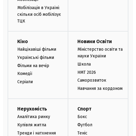
Мобілізація в Україні:
скільки осіб мобілізує
ТЦК
Кіно
Новини Освіти
Найцікавіші фільми
Міністерство освіти та
науки України
Українські фільми
Школа
Фільми на вечір
НМТ 2026
Комедії
Саморозвиток
Серіали
Навчання за кордоном
Нерухомість
Спорт
Аналітика ринку
Бокс
Купівля житла
Футбол
Тренди і натхнення
Теніс