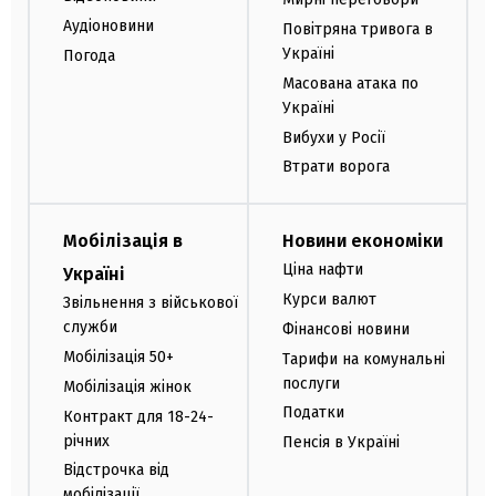
Аудіоновини
Повітряна тривога в
Україні
Погода
Масована атака по
Україні
Вибухи у Росії
Втрати ворога
Мобілізація в
Новини економіки
Ціна нафти
Україні
Курси валют
Звільнення з військової
служби
Фінансові новини
Мобілізація 50+
Тарифи на комунальні
послуги
Мобілізація жінок
Податки
Контракт для 18-24-
річних
Пенсія в Україні
Відстрочка від
мобілізації