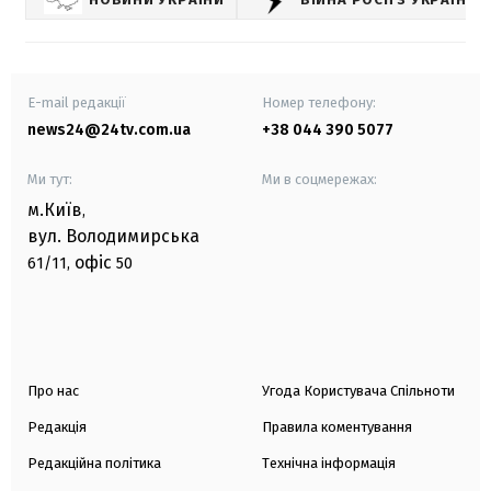
E-mail редакції
Номер телефону:
news24@24tv.com.ua
+38 044 390 5077
Ми тут:
Ми в соцмережах:
м.Київ
,
вул. Володимирська
офіс
61/11,
50
Про нас
Угода Користувача Спільноти
Редакція
Правила коментування
Редакційна політика
Технічна інформація