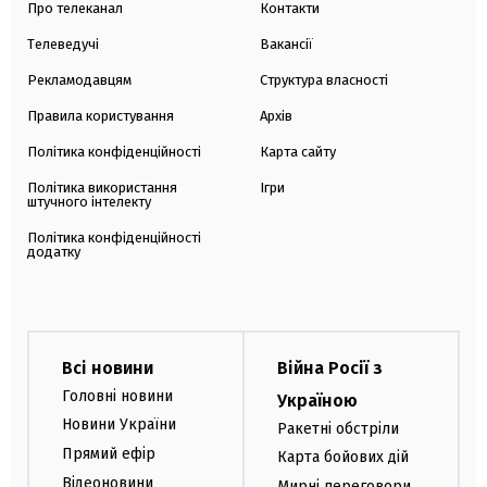
Про телеканал
Контакти
Телеведучі
Вакансії
Рекламодавцям
Структура власності
Правила користування
Архів
Політика конфіденційності
Карта сайту
Політика використання
Ігри
штучного інтелекту
Політика конфіденційності
додатку
Всі новини
Війна Росії з
Головні новини
Україною
Новини України
Ракетні обстріли
Прямий ефір
Карта бойових дій
Відеоновини
Мирні переговори