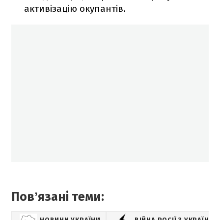
активізацію окупантів.
Повʼязані теми:
НОВИНИ УКРАЇНИ
ВІЙНА РОСІЇ З УКРАЇНО