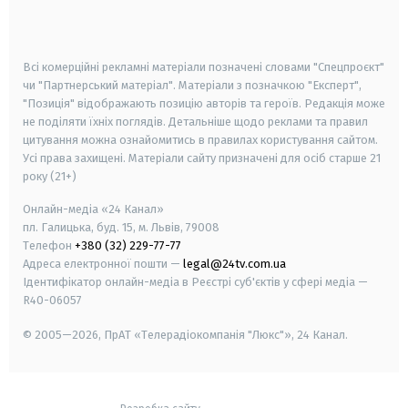
smart tv
samsung smart tv
Всі комерційні рекламні матеріали позначені словами "Спецпроєкт"
чи "Партнерський матеріал". Матеріали з позначкою "Експерт",
"Позиція" відображають позицію авторів та героїв. Редакція може
не поділяти їхніх поглядів. Детальніше щодо реклами та правил
цитування можна ознайомитись в правилах користування сайтом.
Усі права захищені.
Матеріали сайту призначені для осіб старше
21
року (21+)
Онлайн-медіа «24 Канал»
пл. Галицька, буд. 15, м. Львів, 79008
Телефон
+380 (32) 229-77-77
Адреса електронної пошти —
legal@24tv.com.ua
Ідентифікатор онлайн-медіа в Реєстрі суб'єктів у сфері медіа —
R40-06057
© 2005—2026,
ПрАТ «Телерадіокомпанія "Люкс"», 24 Канал.