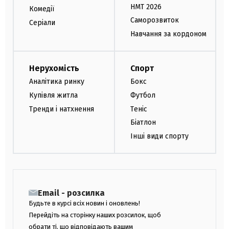
НМТ 2026
Комедії
Саморозвиток
Серіали
Навчання за кордоном
Нерухомість
Спорт
Аналітика ринку
Бокс
Купівля житла
Футбол
Тренди і натхнення
Теніс
Біатлон
Інші види спорту
Email - розсилка
Будьте в курсі всіх новин і оновлень!
Перейдіть на сторінку наших розсилок, щоб
обрати ті, що відповідають вашим