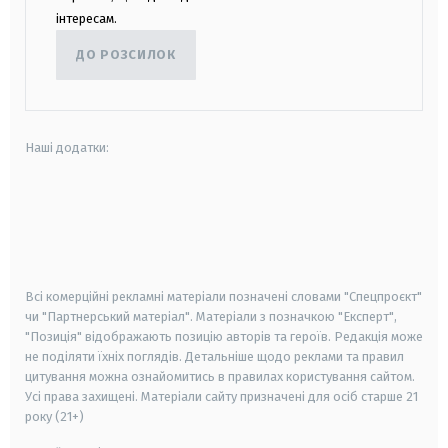
інтересам.
ДО РОЗСИЛОК
Наші додатки:
android
apple
smart tv
samsung smart tv
Всі комерційні рекламні матеріали позначені словами "Спецпроєкт"
чи "Партнерський матеріал". Матеріали з позначкою "Експерт",
"Позиція" відображають позицію авторів та героїв. Редакція може
не поділяти їхніх поглядів. Детальніше щодо реклами та правил
цитування можна ознайомитись в правилах користування сайтом.
Усі права захищені.
Матеріали сайту призначені для осіб старше
21
року (21+)